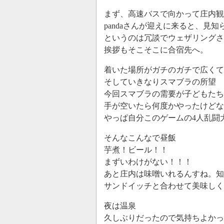
まず、高速バスで向かって庄内
pandaさんが迎えに来ると、見
というのは冗談でウェザリングさ
挨拶もそこそこに合宿先へ。
着いた場所がガチのガチで広くて
そしていきなりスマブラの所望
今回スマブラの需要が子どもたち
手が空いたら何度かやったけどな
やっぱ自分このゲームの4人乱闘
そんなこんなで昼飯
芋煮！ビール！！
まずいわけがない！！！
あと庄内は味噌いれるんすね。知
サンドイッチと合わせて美味しく
夜は温泉
久しぶりだったので気持ちよかっ