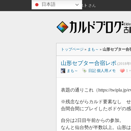
日本語
こんにちは
ゲスト
さん
トップページ
»
まも～
»
山形セプター合
山形セプター合宿レポ
(2018年
まも～
日記
個人用メモ
1 +
表題の通りこれ（https://twipla.j
※残念ながらカルド要素なし せ
合間合間にプレイしたボドゲの感
自分は2日目午前からの参加。
なんと仙台勢が半数以上。山形は