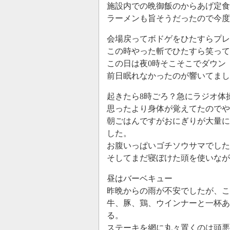
施設内での晩御飯のからあげ定食
ラーメンも旨そうだったので今度
会場戻ってボドゲをひたすらプレ
この時やった斬でひたすら笑って
この日は夜0時そこそこでダウン
前日眠れなかったのが響いてまし
起きたら8時ごろ？急にラジオ体
思ったより身体が覚えてたのでやっ
朝ごはんですがおにぎりが大量に
した。
お腹いっぱいゴチソウサマでした
そしてまだ寝ぼけた頭を使いなが
昼はバーベキュー
昨晩からの雨が不安でしたが、こ
牛、豚、鶏、ウインナーと一杯あ
る。
ステーキを網に丸々置くのは頭悪