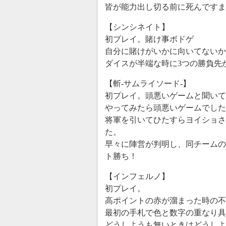
皆が能力出し切る前に死んですま
【シンシネイト】
初プレイ。賭け事ボドゲ
自分に賭けがいかに向いてないか
ダイスが半端な時に3つの勝負先
【斬-サムライソード-】
初プレイ。頭悪いゲームと聞いて
やってみたら頭悪いゲームでした
将軍を引いてひたすらヨイショさ
た。
早々に陣営が判明し、同チームの
ト勝ち！
【インフェルノ】
初プレイ。
高ポイントの赤が溜まった時の不
最初の手札で色と数字の重なり具
どうしようも無いときはどうしよ