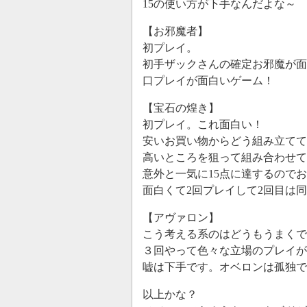
15の使い方が下手なんだよな～
【お邪魔者】
初プレイ。
初手ザックさんの確定お邪魔が面
口プレイが面白いゲーム！
【宝石の煌き】
初プレイ。これ面白い！
安いお買い物からどう組み立てて
高いところを狙って組み合わせて
意外と一気に15点に達するので
面白くて2回プレイして2回目は
【アヴァロン】
こう考える系のはどうもうまくで
３回やって色々な立場のプレイが
嘘は下手です。オベロンは孤独
以上かな？