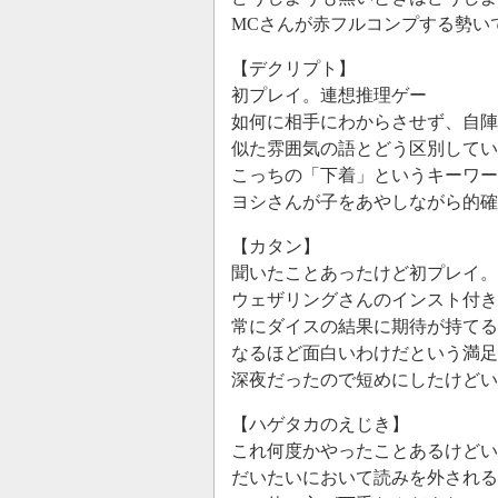
MCさんが赤フルコンプする勢いで
【デクリプト】
初プレイ。連想推理ゲー
如何に相手にわからさせず、自陣
似た雰囲気の語とどう区別してい
こっちの「下着」というキーワ
ヨシさんが子をあやしながら的確
【カタン】
聞いたことあったけど初プレイ。
ウェザリングさんのインスト付き
常にダイスの結果に期待が持てる
なるほど面白いわけだという満足
深夜だったので短めにしたけど
【ハゲタカのえじき】
これ何度かやったことあるけどい
だいたいにおいて読みを外される