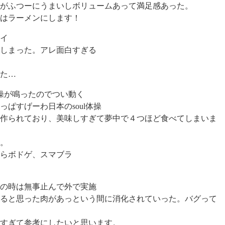
がふつーにうまいしボリュームあって満足感あった。
はラーメンにします！
イ
しまった。アレ面白すぎる
た…
操が鳴ったのでつい動く
ぱすげーわ日本のsoul体操
作られており、美味しすぎて夢中で４つほど食べてしまいま
。
らボドゲ、スマブラ
の時は無事止んで外で実施
ると思った肉があっという間に消化されていった。バグって
すぎて参考にしたいと思います。