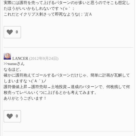
実際には護符を売って上げるパターンのが多いと思うのでそこも想定し
たほうがいいかもしれないですヽ(´o｀；
これだとイクリプス刺さって即死なような(；´Д`A
0
LANCER
(2012年9月24日)
>>naraaさん
なるほど。
確かに護符抱えてゴールするパターンだけじゃ、簡単に計画が瓦解して
しまいますなヽ(´Ａ｀)ノ
護符価値上昇→護符売却→土地投資→達成のパターンで、何枚残して何
枚売ってレベルいくつに上げるとかも考えてみます。
ありがとうございます！
0