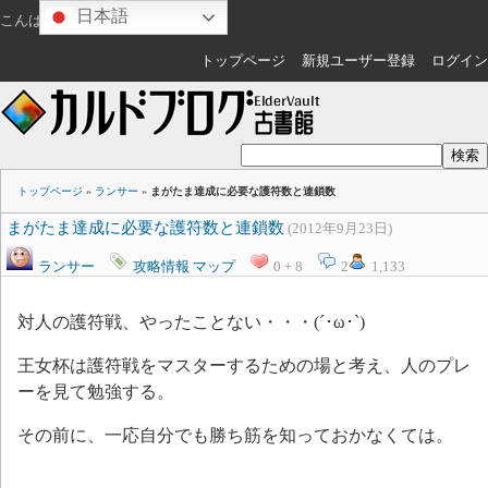
日本語
こんばんは
ゲスト
さん
トップページ
新規ユーザー登録
ログイン
トップページ
»
ランサー
»
まがたま達成に必要な護符数と連鎖数
まがたま達成に必要な護符数と連鎖数
(2012年9月23日)
ランサー
攻略情報
マップ
0 + 8
2
1,133
対人の護符戦、やったことない・・・(´･ω･`)
王女杯は護符戦をマスターするための場と考え、人のプレ
ーを見て勉強する。
その前に、一応自分でも勝ち筋を知っておかなくては。