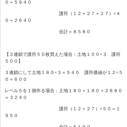
０＝５９４０
護符（１２＋２７＋２７）×４
０＝２６４０
合計＝８５８０
【３連鎖で護符５０枚買えた場合：土地１００×３ 護符
５００】
３連鎖にして土地１８０×３＝５４０ 護符価値が１２×５
０＝６００
レベル５を１個作る場合：土地１８０＋１８０＋２８８０
＝３２４０
護符（１２＋２７）×５０＝１
９５０
合計＝５１９０