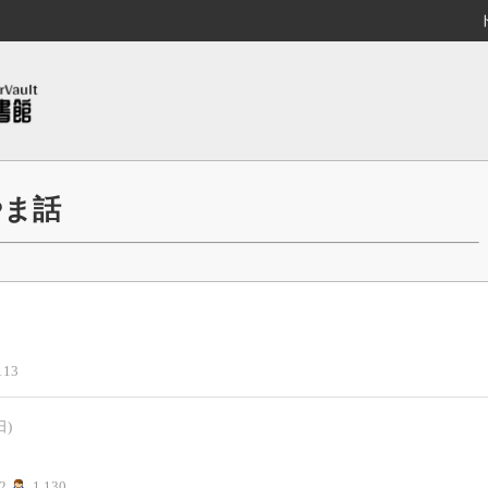
やま話
113
日)
2
1,130