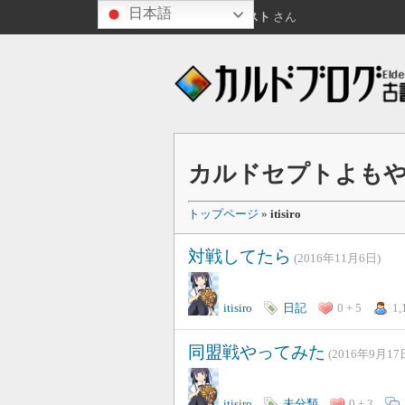
日本語
こんばんは
ゲスト
さん
カルドセプトよも
トップページ
»
itisiro
対戦してたら
(2016年11月6日)
itisiro
日記
0 + 5
1,
同盟戦やってみた
(2016年9月17
itisiro
未分類
0 + 3