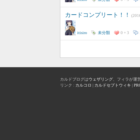
カードコンプリート！！
(20
itisiro
未分類
0 + 3
カルドブログは
ウェザリング
、フィラが運
リンク :
カルコロ
|
カルドセプトウィキ
|
PR