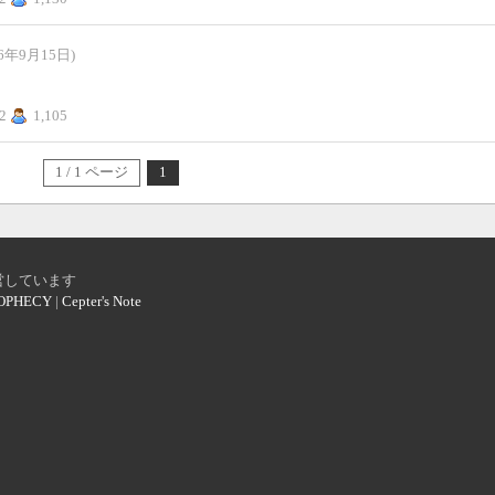
16年9月15日)
2
1,105
1 / 1 ページ
1
営しています
OPHECY
|
Cepter's Note