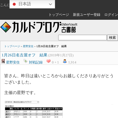
日本語
こんにちは
ゲスト
さん
トップページ
新規ユーザー登録
ログイン
トップページ
»
星野安住
»
1月26日名古屋オフ 結果
1月26日名古屋オフ 結果
(2019年1月27日)
星野安住
対戦記録
0 + 1
1,914
皆さん、昨日は遠いところからお越しくださりありがとう
ございました。
主催の星野です。