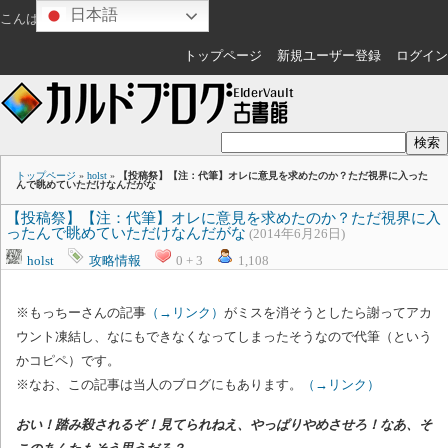
日本語
こんばんは
ゲスト
さん
トップページ
新規ユーザー登録
ログイン
トップページ
»
holst
»
【投稿祭】【注：代筆】オレに意見を求めたのか？ただ視界に入った
んで眺めていただけなんだがな
【投稿祭】【注：代筆】オレに意見を求めたのか？ただ視界に入
ったんで眺めていただけなんだがな
(2014年6月26日)
holst
攻略情報
0 + 3
1,108
※もっちーさんの記事
（→リンク）
がミスを消そうとしたら謝ってアカ
ウント凍結し、なにもできなくなってしまったそうなので代筆
（という
かコピペ）です。
※なお、この記事は当人のブログにもあります。
（→リンク）
おい！踏み殺されるぞ！
見てられねえ、やっぱりやめさせろ！
なあ、そ