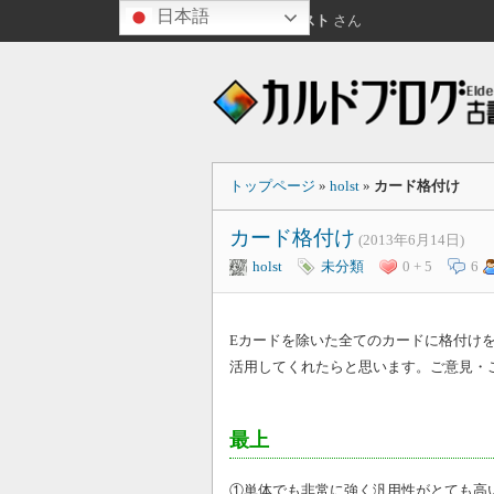
日本語
夕方ですね
ゲスト
さん
トップページ
»
holst
»
カード格付け
カード格付け
(2013年6月14日)
holst
未分類
0 + 5
6
Eカードを除いた全てのカードに格付け
活用してくれたらと思います。ご
意見・
最上
①単体でも非常に強く汎用性がとても高