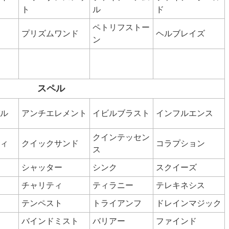
ト
ル
ド
ペトリフストー
プリズムワンド
ヘルブレイズ
ン
スペル
ル
アンチエレメント
イビルブラスト
インフルエンス
クインテッセン
ィ
クイックサンド
コラプション
ス
シャッター
シンク
スクイーズ
チャリティ
ティラニー
テレキネシス
テンペスト
トライアンフ
ドレインマジック
バインドミスト
バリアー
ファインド