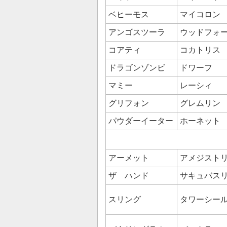
ベヒーモス
マイコロン
アンゴスツーラ
ウッドフォ
コアティ
コカトリス
ドラゴンゾンビ
ドワーフ
マミー
レーシィ
グリフォン
グレムリン
パウダーイーター
ホーネット
アーメット
アメジスト
ザ ハンド
サキュバス
スリング
タワーシー