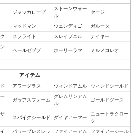
ストーンウォー
ジャッカロープ
セージ
ル
マッドマン
ウェンディゴ
ガルーダ
ク
スプライト
スレイプニル
ナイキー
ン
ベールゼブブ
ホーリーラマ
ミルメコレオ
アイテム
ド
アワーグラス
ウィンドアムル
ウィンドシールド
ー
グレムリンアム
ガセアスフォーム
ゴールドグース
ル
ザ
ニュートラクロー
スパイクシールド
ダイヤアーマー
ク
イ
パワーブレスレッ
ファイアーアム
ファイアーシール