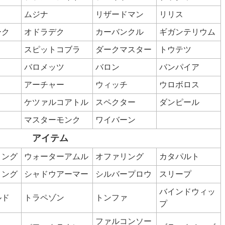
ムジナ
リザードマン
リリス
ーク
オドラデク
カーバンクル
ギガンテリウム
スピットコブラ
ダークマスター
トウテツ
バロメッツ
バロン
バンパイア
アーチャー
ウィッチ
ウロボロス
ケツァルコアトル
スペクター
ダンピール
マスターモンク
ワイバーン
アイテム
リング
ウォーターアムル
オファリング
カタパルト
リング
シャドウアーマー
シルバープロウ
スリープ
バインドウィッ
ルド
トラペゾン
トンファ
プ
ファルコンソー