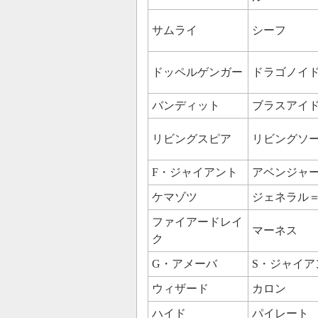
サムライ
シーフ
ドッペルゲンガー
ドラゴノイ
バンディット
ブラスアイ
リビングスピア
リビングソ
F・ジャイアント
アベンジャ
ケマゾツ
ジェネラル
ファイアードレイ
マーネス
ク
G・アメーバ
S・ジャイア
ウィザード
カロン
ハイド
パイレート