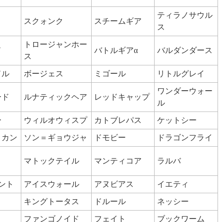
ティラノサウル
スクォンク
スチームギア
ス
トロージャンホー
ド
バトルギアα
バルダンダース
ス
ドル
ボージェス
ミゴール
リトルグレイ
ワンダーウォー
ード
ルナティックヘア
レッドキャップ
ル
ー
ウィルオウィスプ
カトブレパス
ケットシー
＝カン
ソン＝ギョウジャ
ドモビー
ドラゴンフライ
マトックテイル
マンティコア
ラルバ
ント
アイスウォール
アヌビアス
イエティ
キングトータス
ドルール
ネッシー
ファンゴノイド
フェイト
ブックワーム