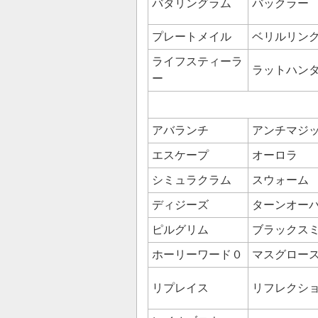
バタリングラム
バックラー
プレートメイル
ベリルリン
ライフスティーラ
ラットハン
ー
アバランチ
アンチマジ
エスケープ
オーロラ
シミュラクラム
スウォーム
ディジーズ
ターンオー
ピルグリム
ブラックス
ホーリーワード０
マスグロー
リプレイス
リフレクシ