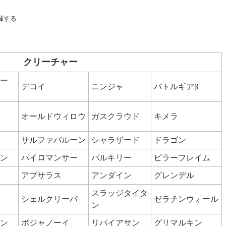
揮する
クリーチャー
ー
デコイ
ニンジャ
バトルギアβ
オールドウィロウ
ガスクラウド
キメラ
サルファバルーン
シャラザード
ドラゴン
ン
パイロマンサー
バルキリー
ピラーフレイム
アプサラス
アンダイン
グレンデル
スラッジタイタ
シェルクリーパ
ゼラチンウォール
ン
ン
ボジャノーイ
リバイアサン
グリマルキン