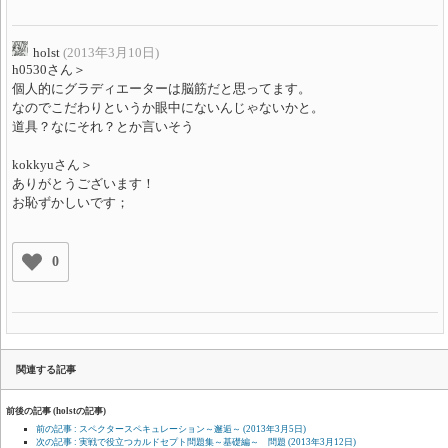
holst
(2013年3月10日)
h0530さん＞
個人的にグラディエーターは脳筋だと思ってます。
なのでこだわりというか眼中にないんじゃないかと。
道具？なにそれ？とか言いそう
kokkyuさん＞
ありがとうございます！
お恥ずかしいです；
0
関連する記事
前後の記事 (holstの記事)
前の記事 : スペクタースペキュレーション～邂逅～
(2013年3月5日)
次の記事 : 実戦で役立つカルドセプト問題集～基礎編～ 問題
(2013年3月12日)