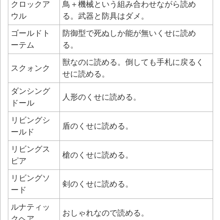
クロックア
鳥＋機械という組み合わせながら読め
ウル
る。武器と防具はダメ。
ゴールドト
防御型で死ぬしか能が無いくせに読め
ーテム
る。
獣なのに読める。倒しても手札に戻るく
スクォンク
せに読める。
ダンシング
人形のくせに読める。
ドール
リビングシ
盾のくせに読める。
ールド
リビングス
槍のくせに読める。
ピア
リビングソ
剣のくせに読める。
ード
ルナティッ
おしゃれなので読める。
クヘア