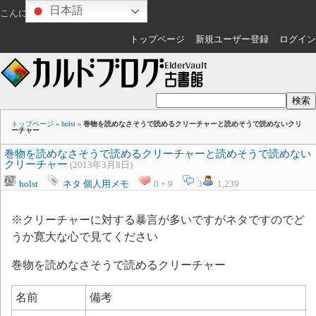
日本語
こんにちは
ゲスト
さん
トップページ
新規ユーザー登録
ログイン
トップページ
»
holst
»
巻物を読めなさそうで読めるクリーチャーと読めそうで読めないクリ
ーチャー
巻物を読めなさそうで読めるクリーチャーと読めそうで読めない
クリーチャー
(2013年3月8日)
holst
ネタ
個人用メモ
0 + 9
3
1,239
※クリーチャーに対する暴言が多いですがネタですのでど
うか寛大な心で見てください
巻物を読めなさそうで読めるクリーチャー
名前
備考