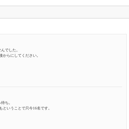
せんでした。
後からにしてください。
ル待ち。
もということで只今16名です。