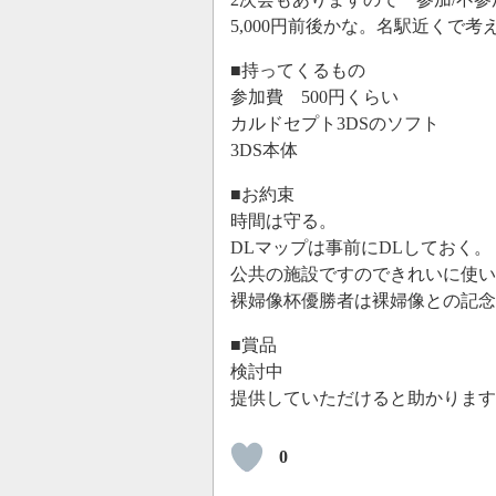
5,000円前後かな。名駅近くで
■持ってくるもの
参加費 500円くらい
カルドセプト3DSのソフト
3DS本体
■お約束
時間は守る。
DLマップは事前にDLしておく。
公共の施設ですのできれいに使い
裸婦像杯優勝者は裸婦像との記念
■賞品
検討中
提供していただけると助かります
0