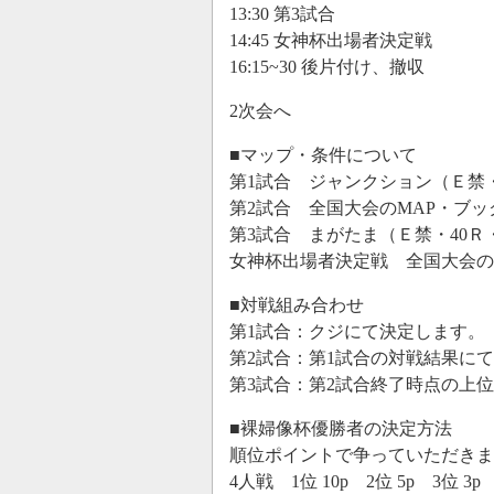
13:30 第3試合
14:45 女神杯出場者決定戦
16:15~30 後片付け、撤収
2次会へ
■マップ・条件について
第1試合 ジャンクション（Ｅ禁・4
第2試合 全国大会のMAP・ブック
第3試合 まがたま（Ｅ禁・40Ｒ・
女神杯出場者決定戦 全国大会のM
■対戦組み合わせ
第1試合：クジにて決定します。
第2試合：第1試合の対戦結果に
第3試合：第2試合終了時点の上
■裸婦像杯優勝者の決定方法
順位ポイントで争っていただきま
4人戦 1位 10p 2位 5p 3位 3p 