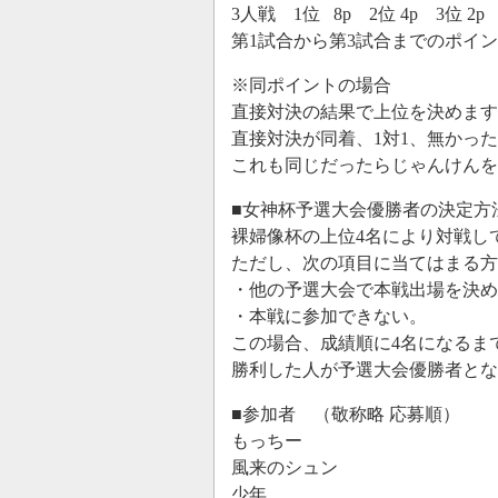
3人戦 1位 8p 2位 4p 3位 2p
第1試合から第3試合までのポイ
※同ポイントの場合
直接対決の結果で上位を決めます
直接対決が同着、1対1、無かっ
これも同じだったらじゃんけんを
■女神杯予選大会優勝者の決定方
裸婦像杯の上位4名により対戦し
ただし、次の項目に当てはまる方
・他の予選大会で本戦出場を決め
・本戦に参加できない。
この場合、成績順に4名になるま
勝利した人が予選大会優勝者とな
■参加者 （敬称略 応募順）
もっちー
風来のシュン
少年