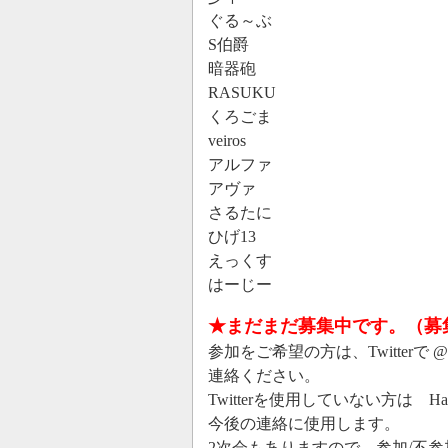
ぐる～ぶ
S伯爵
暗器砲
RASUKU
くろごま
veiros
アルファ
アヴァ
さるたに
ひげ13
えっくす
はーじー
★まだまだ募集中です。（募集期
参加をご希望の方は、Twitterで
連絡ください。
Twitterを使用していない方は Ha
今後の連絡に使用します。
2次会もありますので 参加/不