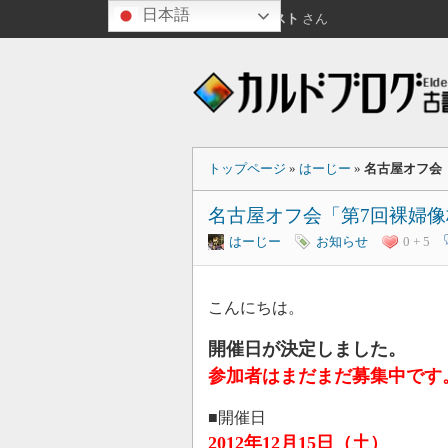
日本語
こんにちは
ゲスト
さん
トップページ
»
はーじー
»
名古屋オフ会
名古屋オフ会「第7回裸婦
はーじー
お知らせ
0 + 5
こんにちは。
開催日が決定しました。
参加者はまだまだ募集中です。（
■開催日
2012年12月15日（土）