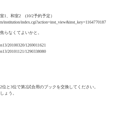
、和室2 (10/2予約予定）
tem/institution/index.cgi?action=inst_view&inst_key=1164770187
焦らなくてよいかと。
honen13/20100320/1269011621
honen13/20101121/1290338080
と3位で第2試合用のブックを交換してください。
しょう。