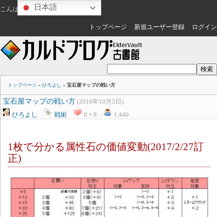
日本語
こんばんは
ゲスト
さん
トップページ
新規ユーザー登録
ログイン
トップページ
»
ひろよし
»
宝石屋マップの戦い方
宝石屋マップの戦い方
(2016年10月5日)
ひろよし
戦術
0 + 8
1,440
1枚で分かる属性石の価値変動(2017/2/27訂
正)