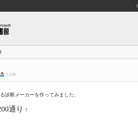
２
1,158
る診断メーカーを作ってみました。
,200通り
！