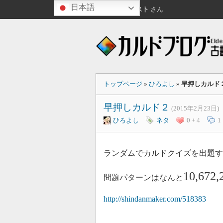
日本語
こんにちは
ゲスト
さん
トップページ
»
ひろよし
»
早押しカルド
早押しカルド２
(2015年2月23日)
ひろよし
ネタ
0 + 4
1
ランダムでカルドクイズを出題す
10,672
問題パターンはなんと
http://shindanmaker.com/518383