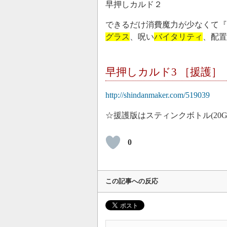
早押しカルド２
できるだけ消費魔力が少なくて『
グラス
、呪い
バイタリティ
、配置
早押しカルド3 ［援護］
http://shindanmaker.com/519039
☆援護版はスティンクボトル(20G
0
この記事への反応