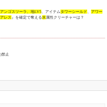
アンゴスツーラ、地LV5
、アイテム
タワーシールド
、
アワー
アレス
』を確定で奪える
水
属性クリーチャーは？
)禁止