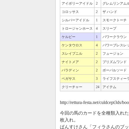
アイボリーアイドル
2
グレムリンアム
コロッサス
2
ザ ハンド
シルバーアイドル
1
スモークトーチ
トロージャンホース
4
スリープ
ケルピー
1
パワークラウン
ケンタウロス
4
パワーブレスレ
スレイプニル
2
フュージョン
ナイトメア
2
プリズムワンド
パラディン
2
ボーパルソード
ペガサス
3
ライフスティー
クリーチャー
24
アイテム
http://rettura-festa.net/culdcept3ds/
今回の馬のカードを全種類入れた
枚入れ。
ぱんすけさん「フィラさんのブッ