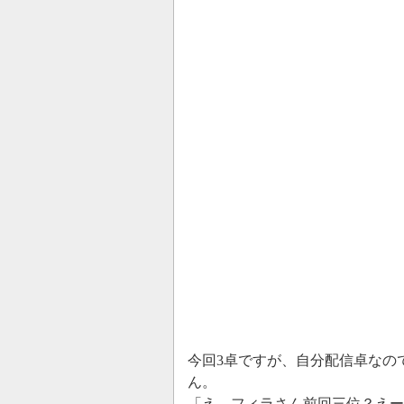
今回3卓ですが、自分配信卓なの
ん。
「え、フィラさん前回三位？えー