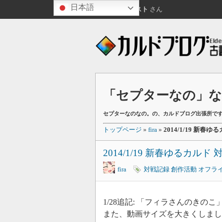
日本語
こんばんは
ゲスト
さん
「セプターなの」なの
セプターなのなの。の、カルドブログ出張所で
トップページ
»
fira
»
2014/1/19 新
2014/1/19 新春ゆるカル
fira
対戦記録
創作活動
オフラ
1/28追記: 「フィラさんのきの
また、動画サイズを大きくしまし