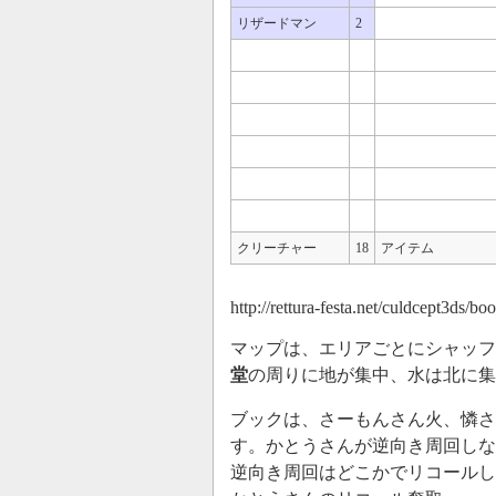
リザードマン
2
クリーチャー
18
アイテム
http://rettura-festa.net/culdcept3ds/b
マップは、エリアごとにシャッフ
堂
の周りに地が集中、水は北に集
ブックは、さーもんさん火、憐さ
す。かとうさんが逆向き周回しな
逆向き周回はどこかでリコールし