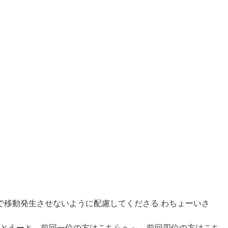
で移動発生させないように配慮してくださる わちょーいさ
とえーと、前回一位の方はこちらへ～。前回四位の方はこち