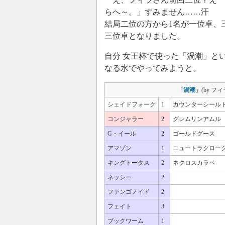
らへ～。」すみません……汗
結局二位の方から1名が一位卓、
三位卓となりました。
自分 女王杯で使った「渦潮」と
なる水でやってみようと。
「
渦潮
」
(by フィ
シェイドフォーク
1
カウンターシール
コンジャラー
2
グレムリンアムル
G・イール
2
ゴールドグース
アマゾン
1
ニュートラクロー
キングトータス
2
ネクロスカラベ
ネッシー
2
ファンゴノイド
2
フェイト
3
ブックワーム
1