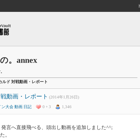
。annex
す。
春ゆるカルド 対戦動画・レポート
ド 対戦動画・レポート
(2014年1月26日)
イン大会
動画
日記
0 + 3
1,346
こ」発言へ直接飛べる、頭出し動画を追加しました^^;
た。