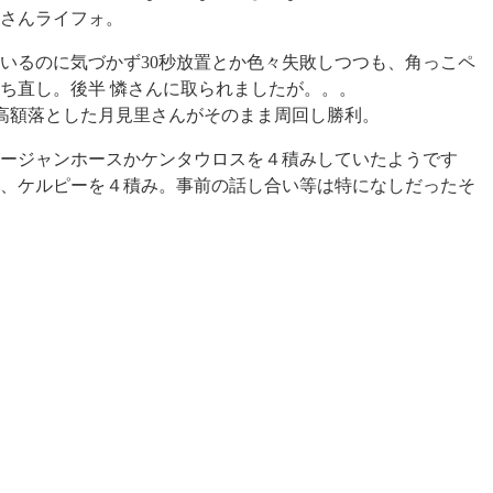
里さんライフォ。
いるのに気づかず30秒放置とか色々失敗しつつも、角っこペ
ち直し。後半 憐さんに取られましたが。。。
高額落とした月見里さんがそのまま周回し勝利。
ージャンホースかケンタウロスを４積みしていたようです
、ケルピーを４積み。事前の話し合い等は特になしだったそ