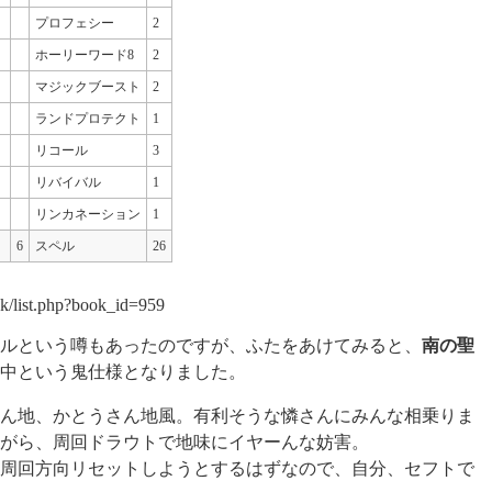
プロフェシー
2
ホーリーワード8
2
マジックブースト
2
ランドプロテクト
1
リコール
3
リバイバル
1
リンカネーション
1
6
スペル
26
ook/list.php?book_id=959
ルという噂もあったのですが、ふたをあけてみると、
南の聖
中という鬼仕様となりました。
ん地、かとうさん地風。有利そうな憐さんにみんな相乗りま
がら、周回ドラウトで地味にイヤーんな妨害。
周回方向リセットしようとするはずなので、自分、セフトで