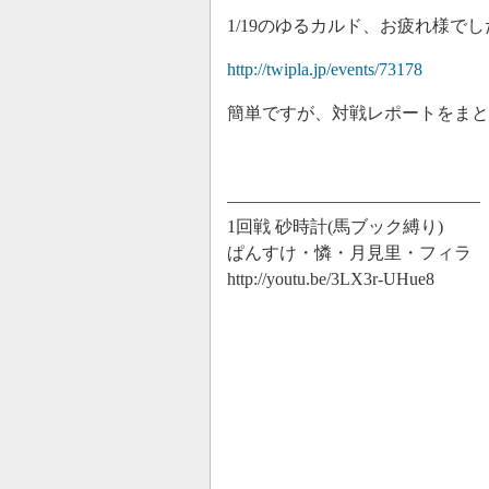
1/19のゆるカルド、お疲れ様でし
http://twipla.jp/events/73178
簡単ですが、対戦レポートをまと
——————————————–
1回戦 砂時計(馬ブック縛り)
ぱんすけ・憐・月見里・フィラ
http://youtu.be/3LX3r-UHue8