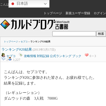
日本語
こんばんは
ゲスト
さん
トップページ
新規ユーザー登録
ログイン
トップページ
»
セプコ
»
ランキング#20結果
ランキング#20結果
(2013年5月17日)
セプコ
攻略情報
対戦記録
公式ランキング
ブック
0 + 3
2
1,227
こんばんは、セプコです。
ランキング#20に参加された皆さん、お疲れ様でした。
結果を記録します。
（レギュレーション）
ダムウッドの森 3人戦 7000G