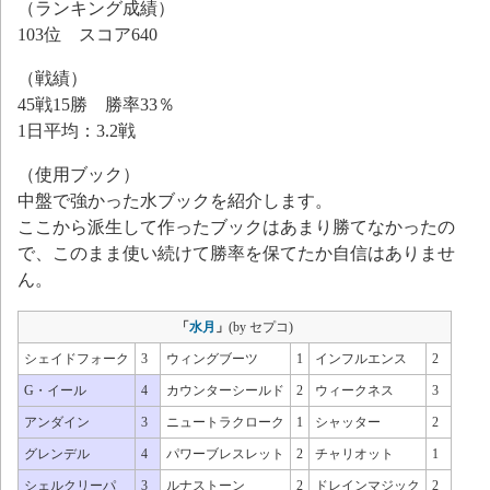
（ランキング成績）
103位 スコア640
（戦績）
45戦15勝 勝率33％
1日平均：3.2戦
（使用ブック）
中盤で強かった水ブックを紹介します。
ここから派生して作ったブックはあまり勝てなかったの
で、このまま使い続けて勝率を保てたか自信はありませ
ん。
「
水月
」
(by セプコ)
シェイドフォーク
3
ウィングブーツ
1
インフルエンス
2
G・イール
4
カウンターシールド
2
ウィークネス
3
アンダイン
3
ニュートラクローク
1
シャッター
2
グレンデル
4
パワーブレスレット
2
チャリオット
1
シェルクリーパ
3
ルナストーン
2
ドレインマジック
2