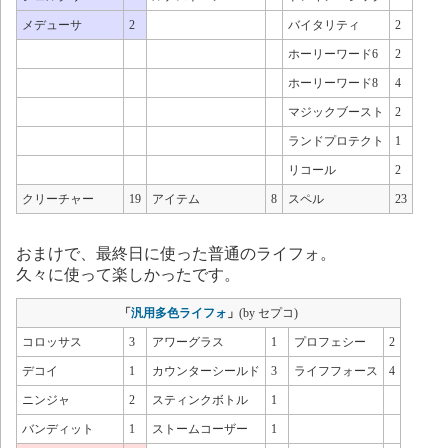
メデューサ
2
バイタリティ
2
ホーリーワード6
2
ホーリーワード8
4
マジックブースト
2
ランドプロテクト
1
リコール
2
クリーチャー
19
アイテム
8
スペル
23
おまけで、最終日に使った普通のライフォ。
久々に使って楽しかったです。
「
汎用多色ライフォ
」
(by セプコ)
コロッサス
3
アワーグラス
1
プロフェシー
2
デコイ
1
カウンターシールド
3
ライフフォース
4
ニンジャ
2
スティンクボトル
1
バンディット
1
ストームコーザー
1