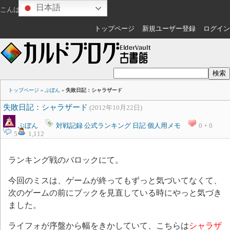
日本語
こんばんは
ゲスト
さん
トップページ
新規ユーザー登録
ログイン
トップページ
»
ぶぼん
»
失敗日記：シャラザード
失敗日記：シャラザード
(2012年10月22日)
ぶぼん
対戦記録
公式ランキング
日記
個人用メモ
0 + 0
5
1,112
ランキング戦のバロックにて。
今回のミスは、ゲームが終ってもずっと気づいてなくて、
次のゲームの前にブックを見直している時にやっと気づき
ました。
ライフォが序盤から幅をきかしていて、こちらは
シャラザ