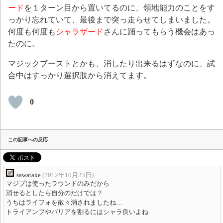
ード
を１ターン目から置いてるのに、領地能力のことをす
っかり忘れていて、最後まで突っ走らせてしまいました。
何度も何度も
シャラザード
さんに踊ってもらう機会はあっ
たのに。
マジックブーストとかも、消したり出来るはずなのに、試
合中はすっかり選択肢から消えてます。
0
この記事への反応
sawatake
(2012年10月23日)
マジブは使ったラウンドのみだから
消せるとしたら自分のだけでは？
うちはライフォを散々消されましたね…
トライアンフやバリアを割るにはシャラ良いよね