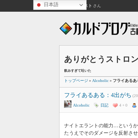
日本語
お昼ですね
ゲスト
さん
ありがとうストロ
飲みすぎて吐いた
トップページ
»
Alcoholic
»
フライあるあ
フライあるある：4出がち
(2
Alcoholic
日記
4 + 0
ナイトエラントの能力…というか
たうえでそのダメージを反射させ