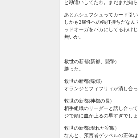
と勘違いしてたわ。まだまだ知ら
あとムシュフシュってカード引いた
しかも2属性への強打持ちだなん
ッドオーガをバカにしてるわけじ
無いか。
救世の新都(新都、襲撃)
勝った。
救世の新都(帰郷)
オランジとフィフリィが潰し合っ
救世の新都(神都の長)
相手組織のリーダーと話し合って
ジで頭に血が上るの早すぎでしょ
救世の新都(現れた宿敵)
なんと、預言者ゲッペルの正体は×