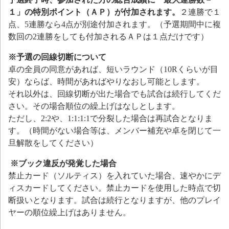
１」の特別ポイント（ＡＰ）が付加されます。
２連勝で１
点、5連勝なら4点が別途付加されます。（予選期間中に複
数回の2連勝をしても付加されるＡＰは１点だけです）
※予選の回線切断について
卓の全員の同意があれば、短いラウンド（10Rくらいが目
安）ならば、時間があればやりなおし可能とします。
それ以外は、回線切断が出た場合でも試合は続行してくだ
さい。その場合順位の繰上げはなしとします。
ただし、2:2や、1:1:1:1で分裂した場合は再試合となりま
す。（時間がない場合等は、メンバー補充や卓を閉じて一
旦解散をしてください）
※ブック違反が発覚した場合
禁止カード（ソルティス）を入れていた場合、速やかにデ
ィスカードしてください。禁止カードを使用した時点で切
断扱いとなります。試合は続行となりますが、他のプレイ
ヤーの順位繰上げはありません。