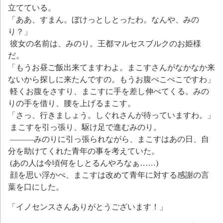
立てている。
「ああ、すまん。ぼけっとしとったわ。なんや、みの
り？」
彼女の名前は、みのり。王都マルセスブルクのお姫様
だ。
「もうお昼ご飯出来てますわよ。まこすさんがなかなか来
ないから探しに来たんですの。もうお腹ぺこぺこですわ」
軽くお腹をさすり、まこすに手を差し伸べてくる。みの
りの手を借り、腰を上げるまこす。
「さっ、行きましょう。しぐれさんが待っていますわ。」
まこすを引っ張り、駆け足で進むみのり。
―――みのりに引っ張られながら、まこすはあの日、自
分を助けてくれた青年の事を考えていた。
(あの人は今頃何をしとるんやろなぁ……)
顔を思い浮かべ、まこすは改めて青年に対する感謝の言
葉を口にした。
「イノセンスさんありがとうございます！」