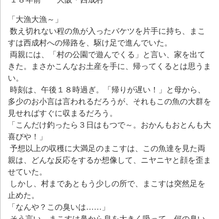
「大漁大漁～」
数え切れない程の魚が入ったバケツを片手に持ち、まこ
すは西成村への帰路を、駆け足で進んでいた。
両親には、「村の公園で遊んでくる」と言い、家を出て
きた。まさかこんなお土産を手に、帰ってくるとは思うま
い。
時刻は、午後１８時過ぎ。「帰りが遅い！」と母から、
多少のお小言は言われるだろうが、それもこの魚の大群を
見せればすぐに収まるだろう。
「こんだけ釣ったら３日はもつで～。おかんもおとんも大
喜びや！」
予想以上の収穫に大満足のまこすは、この魚達を見た両
親は、どんな反応をするか想像して、ニヤニヤと顔を歪ま
せていた。
しかし、村まであともう少しの所で、まこすは突然足を
止めた。
「なんや？この臭いは……」
そう言い、まこすは鼻から息を大きく吸って、何の臭い