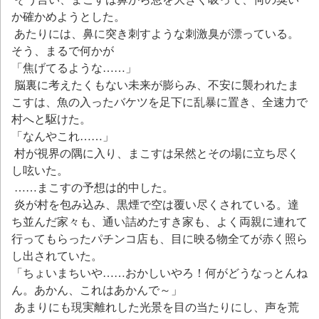
か確かめようとした。
あたりには、鼻に突き刺すような刺激臭が漂っている。
そう、まるで何かが
「焦げてるような……」
脳裏に考えたくもない未来が膨らみ、不安に襲われたま
こすは、魚の入ったバケツを足下に乱暴に置き、全速力で
村へと駆けた。
「なんやこれ……」
村が視界の隅に入り、まこすは呆然とその場に立ち尽く
し呟いた。
……まこすの予想は的中した。
炎が村を包み込み、黒煙で空は覆い尽くされている。達
ち並んだ家々も、通い詰めたすき家も、よく両親に連れて
行ってもらったパチンコ店も、目に映る物全てが赤く照ら
し出されていた。
「ちょいまちいや……おかしいやろ！何がどうなっとんね
ん。あかん、これはあかんで～」
あまりにも現実離れした光景を目の当たりにし、声を荒