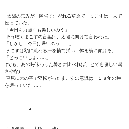
太陽の恵みが一際強く注がれる草原で、まこすは一人で
座っていた。
「今日も力強くも美しいのう」
そう呟くまこすの言葉は、太陽に向けて言われた。
「しかし、今日は暑いのう……」
まこすは額に流れる汗を袖で拭い、体を横に傾ける。
「どっこいしょ……」
(でも、あの時味わった暑さに比べれば、とても優しい暑
さやな)
草原に大の字で寝転がったまこすの意識は、１８年の時
を遡っていた……。
２
１８年前 大阪・西成村