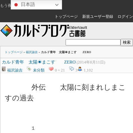
日本語
もう夜ですね
ゲスト
さん
トップページ
新規ユーザー登録
ログイン
トップページ
»
福沢諭吉
»
カルド青年 太陽☀まこす ZERO
カルド青年 太陽☀まこす ZERO
(2014年8月11日)
福沢諭吉
未分類
0 + 21
3
1,102
外伝 太陽に刻まれしまこ
すの過去
１