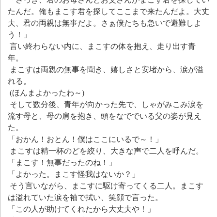
たんだ。俺もまこす君を探してここまで来たんだよ。大丈
夫、君の両親は無事だよ。さぁ僕たちも急いで避難しよ
う！」
言い終わらない内に、まこすの体を抱え、走り出す青
年。
まこすは両親の無事を聞き、嬉しさと安堵から、涙が溢
れる。
(ほんまよかったわ～)
そして数分後、青年が向かった先で、しゃがみこみ涙を
流す母と、母の肩を抱き、頭をなででいる父の姿が見え
た。
「おかん！おとん！僕はここにいるで～！」
まこすは精一杯のどを絞り、大きな声で二人を呼んだ。
「まこす！無事だったのね！」
「よかった。まこす怪我はないか？」
そう言いながら、まこすに駆け寄ってくる二人。まこす
は溢れていた涙を袖で拭い、笑顔で言った。
「この人が助けてくれたから大丈夫や！」