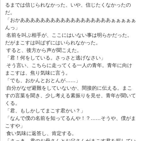
るまでは信じられなかった、いや、信じたくなかったの
だ。
「おかああああああああああああああああああぁぁぁぁぁ
んっ」
名前を叫ぶ相手が、ここにはいない事は明らかだった。
だがまこすは叫ばずにはいられなかった。
すると、後方から声が聞こえた。
「君！何をしている。さっさと逃げなさい」
そう言い、こちらに走ってくる一人の青年。青年に向け
まこすは、焦り気味に言う。
「でも、おかんとおとんが……」
自分がなぜ避難をしていないか、間接的に伝える。まこ
すの言葉を聞き、少し考える素振りを見せ、青年が聞いて
くる。
「君、もしかしてまこす君かい？」
「なんで僕の名前を知ってるんや！？……そうや、僕がま
こすや」
食い気味に返答し、肯定する。
「さっき、君のお母さんとお父さんがまこす君を探してい