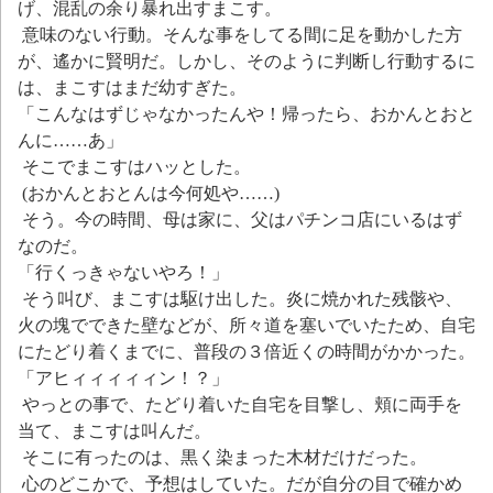
げ、混乱の余り暴れ出すまこす。
意味のない行動。そんな事をしてる間に足を動かした方
が、遙かに賢明だ。しかし、そのように判断し行動するに
は、まこすはまだ幼すぎた。
「こんなはずじゃなかったんや！帰ったら、おかんとおと
んに……あ」
そこでまこすはハッとした。
(おかんとおとんは今何処や……)
そう。今の時間、母は家に、父はパチンコ店にいるはず
なのだ。
「行くっきゃないやろ！」
そう叫び、まこすは駆け出した。炎に焼かれた残骸や、
火の塊でできた壁などが、所々道を塞いでいたため、自宅
にたどり着くまでに、普段の３倍近くの時間がかかった。
「アヒィィィィィン！？」
やっとの事で、たどり着いた自宅を目撃し、頬に両手を
当て、まこすは叫んだ。
そこに有ったのは、黒く染まった木材だけだった。
心のどこかで、予想はしていた。だが自分の目で確かめ