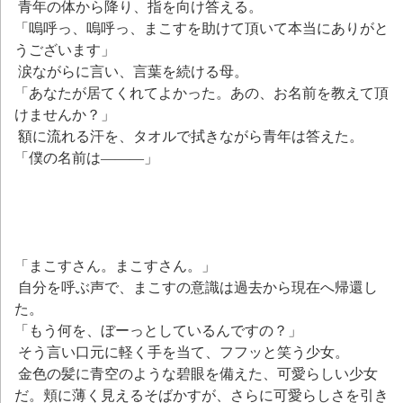
青年の体から降り、指を向け答える。
「嗚呼っ、嗚呼っ、まこすを助けて頂いて本当にありがと
うございます」
涙ながらに言い、言葉を続ける母。
「あなたが居てくれてよかった。あの、お名前を教えて頂
けませんか？」
額に流れる汗を、タオルで拭きながら青年は答えた。
「僕の名前は―――」
「まこすさん。まこすさん。」
自分を呼ぶ声で、まこすの意識は過去から現在へ帰還し
た。
「もう何を、ぼーっとしているんですの？」
そう言い口元に軽く手を当て、フフッと笑う少女。
金色の髪に青空のような碧眼を備えた、可愛らしい少女
だ。頬に薄く見えるそばかすが、さらに可愛らしさを引き