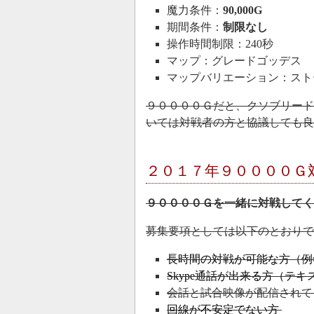
魔力条件：
90,000G
期間条件：
制限なし
操作時間制限：240秒
マップ：グレードゴッデス
マップバリエーション：スト
９００００Ｇだと、クソブリード
いては対戦者の方と協議しても良
２０１７年９００００Ｇ
９００００Ｇを一緒に対戦して
募集要項としては以下のとおりで
長時間の対戦が可能な方（例
Skype通話が出来る方（テ
会話と試合映像が配信されて
回線が不安定でない方