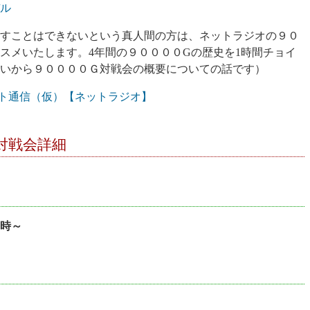
デル
やすことはできないという真人間の方は、ネットラジオの９０
スメいたします。4年間の９００００Gの歴史を1時間チョイ
らいから９００００Ｇ対戦会の概要についての話です）
ドセプト通信（仮）【ネットラジオ】
対戦会詳細
時～