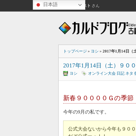
日本語
こんにちは
ゲスト
さん
トップページ
»
ヨシ
»
2017年1月14
2017年1月14日（土）９
ヨシ
オンライン大会
日記
ネタ
新春９００００Ｇの季節
今年の9月の私です。
公式大会ないから今年も９００