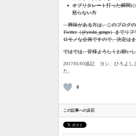
オブリタレート打った瞬間に
怒らない方
興味がある方は、このブログの
Twitter（
@yoshi_gmgn
）までリプ
ロモノな企画ですので、決定はま
ではでは、皆様よろしくお願いし
2017/01/03追記 ヨシ、
た。
0
この記事への反応