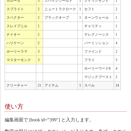
ガルーダ
3
スパイクシールド
1
クイックサンド
1
スプライト
2
ニュートラクローク
1
セフト
2
スペクター
2
ブラックオーブ
1
ターンウォール
1
スレイプニル
1
チャリティ
1
ナイキー
2
テレグノーシス
1
ハリケーン
2
パーミッション
4
ホーリーラマ
3
ファインド
2
マスターモンク
3
フライ
3
ホーリーワード8
4
マジックブースト
2
クリーチャー
21
アイテム
5
スペル
24
使い方
編集画面で [book id=”399″] と入力します。