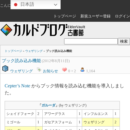
日本語
こんにちは
ゲスト
さん
トップページ
新規ユーザー登録
ログイン
トップページ
»
ウェザリング
»
ブック読み込み機能
ブック読み込み機能
(2012年8月11日)
ウェザリング
お知らせ
0 + 2
1,164
Cepter’s Note
からブック情報を読み込む機能を導入しまし
た。
「
ガルーダ
」
(by ウェザリング)
シェイドフォーク
2
アワーグラス
1
インフルエンス
1
ミゴール
1
ガセアスフォーム
1
ウェザリング
2