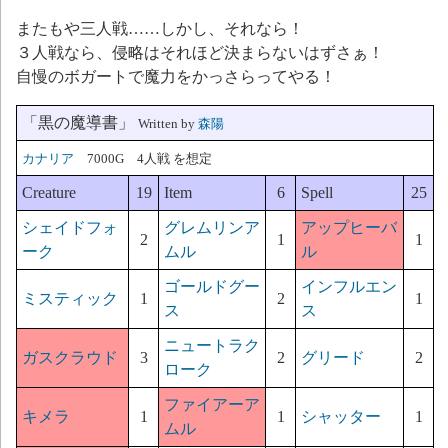
またもや三人戦……しかし、それなら！
３人戦なら、侵略はそれほど決まらないはずさぁ！
自慢のボガートで魔力をかっさらってやる！
「黒の魔導書」
Written by
森陽
カナリア
7000G 4人戦 を想定
Creature
19
Item
6
Spell
25
シェイドフォ
グレムリンア
アップヒーバ
2
1
1
ーク
ムル
ル
ゴールドグー
インフルエン
ミスティック
1
2
1
ス
ス
ニュートラク
ガスクラウド
3
2
グリード
2
ローク
ファイアーア
キメラ
1
1
シャッター
1
ムル