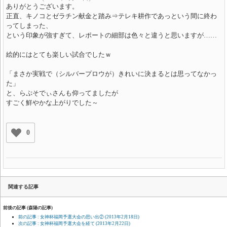
ありがとうございます。
正直、キノコとゼラチン献金と踏み⇒テレキ耕作であっという間に終わ
ってしまった、
という印象が強すぎて、レポートの細部は色々と違うと思いますが……
絵的にはとても楽しい試合でしたｗ
「まさか実戦で（シルバープロウが）きれいに決まるとは思ってなかっ
た」
と、らぷそでぃさんも仰ってましたが
すごく鮮やかな上がりでした～
0
関連する記事
前後の記事 (森陽の記事)
前の記事 : 女神杯福岡予選大会の思い出②
(2013年2月18日)
次の記事 : 女神杯福岡予選大会を経て
(2013年2月22日)