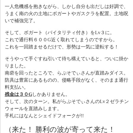
一人危機感を抱きながら、しかし自分も出だしは好調で、
うまく南の火の土地にボガートやガスクラを配置。土地呪
いで補強完了。
そして、ボガート（バイタリティ付き）をLv３に。
これで通行料６００G近く取れてしまうのですから。
これを一回踏ませるだけで、形勢は一気に逆転する！
そうやって手ぐすね引いて待ち構えていると、ついに掛か
りました。
南砦を回ったところで、らぷそでぃさんが直踏みダイス。
防具は豊富にあるものの、侵略手段がなく、そのまま通行
料支払い。
残金は３０G
しかありません。
そして、次のターン。私がらぷそでぃさんのLv２ゼラチン
ウォールを直踏みします。
手札にはなんとシェイドフォークが!!
（来た！ 勝利の波が寄って来た！