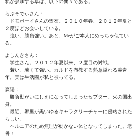
私が参加する卓は、以下の面々である。
らぷそでぃさん：
ドモボーイさんの盟友。２０１０年春、２０１２年夏と
２度ほどお会いしている。
強い。勝負強い。あと、Meがご本人にめっちゃ似てい
る。
よしんきさん：
学生さん。２０１２年夏以来、２度目の対戦。
若い。若くて強い。カルドを布教する熱意溢れる美青
年。実は生活圏が私と被ってる。
森陽：
勝負勘がいにしえになってしまったセプター。火の国出
身。
最近、郷里が黒いゆるキャラクリーチャーに侵略された
らしい。
ヘルニアのため無理が効かない体となってしまった。老
骨！