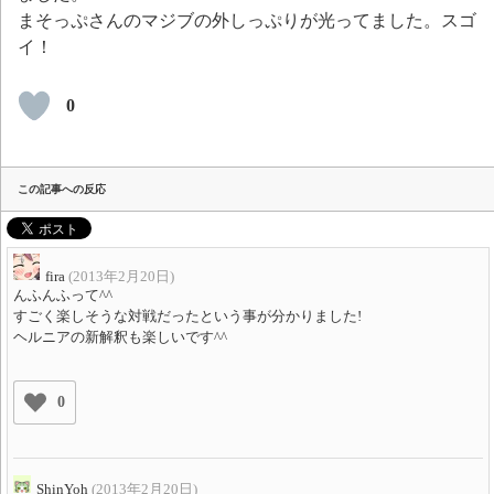
まそっぷさんのマジブの外しっぷりが光ってました。スゴ
イ！
0
この記事への反応
fira
(2013年2月20日)
んふんふって^^
すごく楽しそうな対戦だったという事が分かりました!
ヘルニアの新解釈も楽しいです^^
0
ShinYoh
(2013年2月20日)