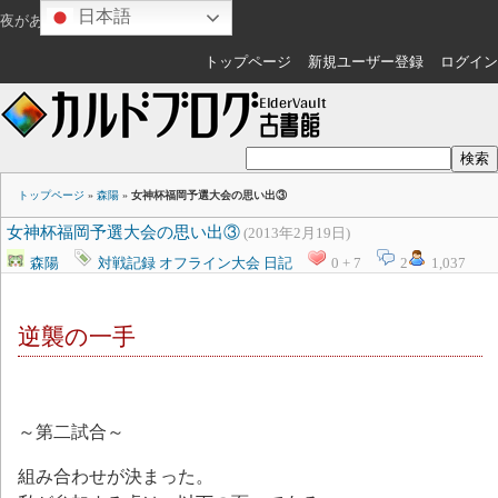
日本語
夜があけますね
ゲスト
さん
トップページ
新規ユーザー登録
ログイン
トップページ
»
森陽
»
女神杯福岡予選大会の思い出③
女神杯福岡予選大会の思い出③
(2013年2月19日)
森陽
対戦記録
オフライン大会
日記
0 + 7
2
1,037
逆襲の一手
～第二試合～
組み合わせが決まった。