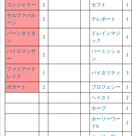
コンジャラー
2
セフト
1
サルファバル
2
テレポート
1
ーン
バーンタイタ
ドレインマジ
3
1
ン
ック
パイロマンサ
パーミッショ
2
1
ー
ン
ファイアード
1
バイタリティ
3
レイク
ボガート
2
プロフェシー
1
ヘイスト
2
ホープ
1
ホーリーワー
2
ド6