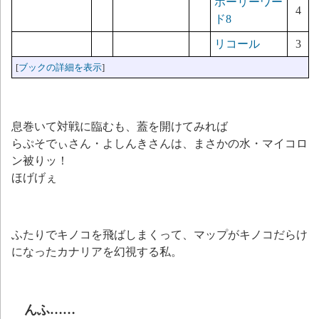
ホーリーワー
4
ド8
リコール
3
[
ブックの詳細を表示
]
息巻いて対戦に臨むも、蓋を開けてみれば
らぷそでぃさん・よしんきさんは、まさかの水・マイコロ
ン被りッ！
ほげげぇ
ふたりでキノコを飛ばしまくって、マップがキノコだらけ
になったカナリアを幻視する私。
んふ……