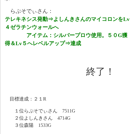
らぷそでぃさん：
テレキネシス発動⇒よしんきさんのマイコロンをLv
４ゼラチンウォールへ
アイテム：シルバープロウ使用。５０G獲
得＆Lv５へレベルアップ⇒達成
終了！
目標達成：２１R
１位らぷそでぃさん 7511G
２位よしんきさん 4714G
３位森陽 1533G