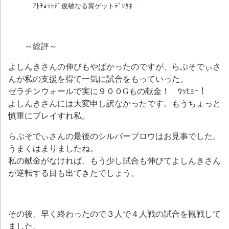
ｱﾄﾁｮｯﾄﾃﾞ俊敏なる翼ゲットﾃﾞｼﾀﾈ…
～総評～
よしんきさんの伸びもやばかったのですが、らぷそでぃさ
んが私の支援を得て一気に試合をもっていった。
ゼラチンウォールで実に９００Gもの献金！ ｳｯﾋｮｰ！
よしんきさんには大変申し訳なかったです。もうちょっと
慎重にプレイすれ私。
らぷそでぃさんの最後のシルバープロウはお見事でした。
うまくはまりましたね。
私の献金がなければ、もう少し試合も伸びてよしんきさん
が逆転する目も出てきたでしょう。
その後、早く終わったので３人で４人戦の試合を観戦して
ました。