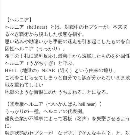
【ヘルニア】
ヘルニア（hell near）とは、対戦中のセプターが、本来取
るべき戦術から脱出した状態を指す。
思い込みや勘違いから手筋の迷走を引き起こしたものを自
因性ヘルニア（うっかり）、
相手の手札に過剰反応し最善手から逸脱したものを外因性
ヘルニア（うがちすぎ）と呼ぶ。
HELL（地獄の）NEAR（近く）という由来の通り、
これをこじらせてしまうと自分でも訳が分からないまま敗
戦を重ねてしまい
地獄のような悔恨にのたうちまわることになる。
【墜看板ヘルニア（ついかんばん hell near）】
うっかりの一種。ヘルニアの代表例。
優良企業が不祥事によって看板（名声）を失墜させるよう
に、
独走状態のセプターが「なぜそこでそんな手を？」と、対