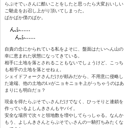
らぷそでぃさんに酷いことをしたと思ったら大変おいしい
ご馳走をお召し上がり頂いてしまった。
ばかばか僕のばか。
んふ……
んふ……
自責の念にかられている私をよそに、盤面はたいへん山の
幸に恵まれた状態になってきている。
相手に土地を落とされることもないでしょうけど、こっち
も相手の土地を落とせねぇ。
シェイドフォークさんだけが頼みだから、不用意に侵略し
た途端、他の土地のLvがニョキニョキ上がっちゃうのはあ
まりにも明白だョ？
現金を得たらぷそでぃさんだけでなく、ひっそりと連鎖を
作っているよしんきさんもヤバイ。
安全な場所で次々と領地数を増やしてらっしゃる。なんか
もう、よしんきさんとらぷそでぃさんの一騎打ちみたくな