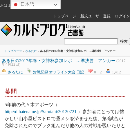
日本語
おはようございます
ゲスト
さん
トップページ
新規ユーザー登録
ログイン
トップページ
»
さるたに
»
ある日の2017年春・女神杯参加レポ …準決勝 アンカー
ある日の2017年春・女神杯参加レポ …準決勝 アンカー
(2017
年4月22日)
さるたに
対戦記録
オフライン大会
日記
0 + 2
1,412
幕間
5年前の代々木アポーツ（
http://d.hatena.ne.jp/Sarutani/20120721
）参加者にとっては懐
かしい山小屋ビストロで昼メシを済ませた後、第3試合が
免除されたのでブック組んだり他の人の対戦を覗いたりと