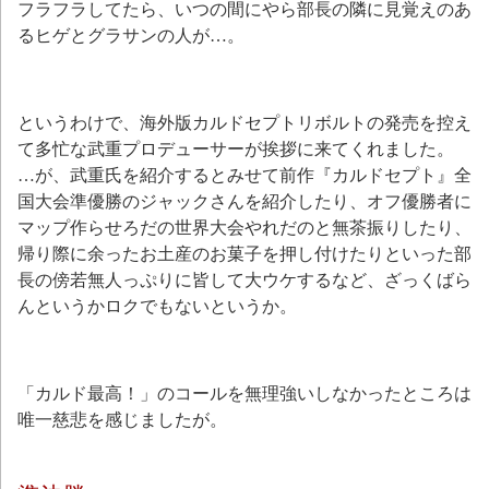
フラフラしてたら、いつの間にやら部長の隣に見覚えのあ
るヒゲとグラサンの人が…。
というわけで、海外版カルドセプトリボルトの発売を控え
て多忙な武重プロデューサーが挨拶に来てくれました。
…が、武重氏を紹介するとみせて前作『カルドセプト』全
国大会準優勝のジャックさんを紹介したり、オフ優勝者に
マップ作らせろだの世界大会やれだのと無茶振りしたり、
帰り際に余ったお土産のお菓子を押し付けたりといった部
長の傍若無人っぷりに皆して大ウケするなど、ざっくばら
んというかロクでもないというか。
「カルド最高！」のコールを無理強いしなかったところは
唯一慈悲を感じましたが。