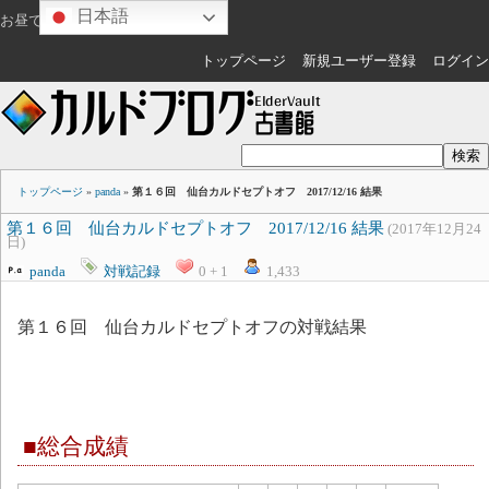
日本語
お昼ですね
ゲスト
さん
トップページ
新規ユーザー登録
ログイン
トップページ
»
panda
»
第１６回 仙台カルドセプトオフ 2017/12/16 結果
第１６回 仙台カルドセプトオフ 2017/12/16 結果
(2017年12月24
日)
panda
対戦記録
0 + 1
1,433
第１６回 仙台カルドセプトオフの対戦結果
■総合成績