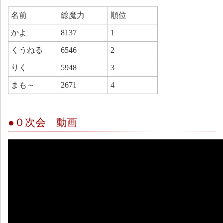
名前
総魔力
順位
かよ
8137
1
くうねる
6546
2
りく
5948
3
まも～
2671
4
●０次会 動画