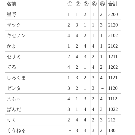
名前
①
②
③
④
⑤
合計
星野
1
1
2
1
2
3200
ザック
2
3
1
1
3
2120
キセノン
4
4
2
1
1
2102
かよ
1
2
4
4
1
2102
セサミ
2
4
3
2
1
1211
てる
4
2
1
4
2
1202
しろくま
1
3
2
3
4
1121
ゼンタ
3
2
1
3
－
1120
まも～
4
1
3
2
4
1112
ぱんだ
3
1
4
4
3
1022
りく
2
4
4
2
3
212
くうねる
－
3
3
3
2
130