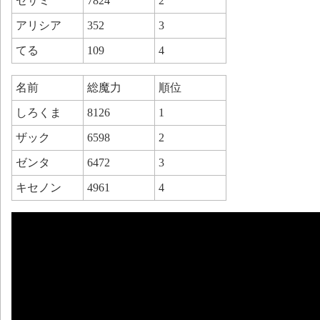
セサミ
7824
2
アリシア
352
3
てる
109
4
名前
総魔力
順位
しろくま
8126
1
ザック
6598
2
ゼンタ
6472
3
キセノン
4961
4