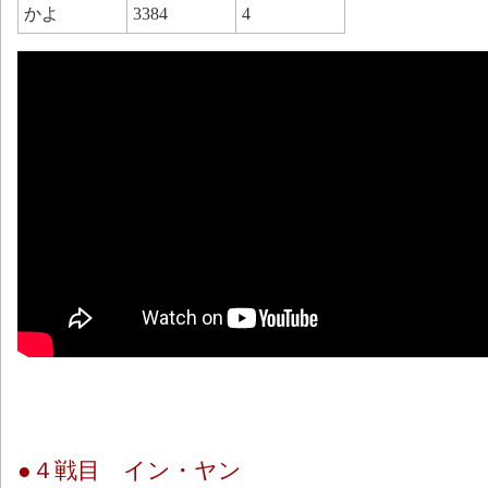
かよ
3384
4
●４戦目 イン・ヤン