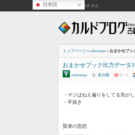
日本語
こんばんは
ゲスト
さん
トップページ
»
otkroman
»
おまかせブッ
おまかせブック出力データ
otkroman
未分類
0 + 1
・マジぱねえ偏りをしてる気がし
・手抜き
賢者の思想