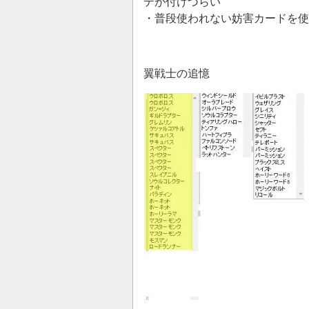
テが付けづらい
・普段使われない妨害カードを使
翼戦士の追憶