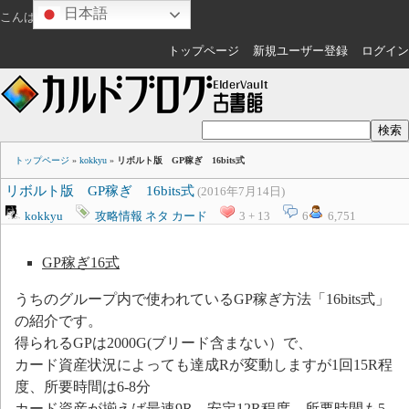
日本語
こんばんは
ゲスト
さん
トップページ
新規ユーザー登録
ログイン
トップページ
»
kokkyu
»
リボルト版 GP稼ぎ 16bits式
リボルト版 GP稼ぎ 16bits式
(2016年7月14日)
kokkyu
攻略情報
ネタ
カード
3 + 13
6
6,751
GP稼ぎ16式
うちのグループ内で使われているGP稼ぎ方法「16bits式」
の紹介です。
得られるGPは2000G(ブリード含まない）で、
カード資産状況によっても達成Rが変動しますが1回15R程
度、所要時間は6-8分
カード資産が揃えば最速9R、安定12R程度、所要時間も5