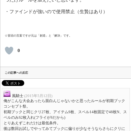
・ファインドが強いので使用禁止（生贄はあり）
☆冒頭の言葉ですが元は「創造」と「解決」です。
0
この記事への反応
風騎士
(2015年5月12日)
俺がこんな大会あったら面白んじゃないかと思ったルールが初期ブック
コンセプト祭。
初期ブックと同じクリ27枚、アイテム9枚、スペル14枚固定で48枚N、ス
ペルのみS2枚入れ(フライがSだから)
とりあえずこれだけは最低条件。
後は数回お試しでやってみてブックに偏りが少なそうならさらにクリに