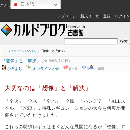
日本語
こんばんは
ゲスト
さん
トップページ
新規ユーザー登録
ログイン
トップページ
»
ひろよし
»
「想像」と「解決」
「想像」と「解決」
(2015年5月12日)
ひろよし
オンライン大会
0 + 6
3
1,088
大切なのは「想像」と「解決」
「全火」「全水」「全地」「全風」「ハンデ７」「ALLス
ペル」「NSR」…特殊レギュレーションの大会を何度か開
催させていただきました。
これらの特殊レギュはまずどんな展開になるか「想像」す