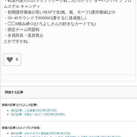
・転送円ありの六マップでリーグ戦 二心 カナリア ダーハン パイプ プロ
ムスデル キャンディ
・初期護符価値が高いMAPで全(無、複、モーフ) 護符価値は10
・30~40ラウンドで90000G(要するに達成無し)
・◯◯4積み縛り(ひろよしさんの好きなカードでも)
・固定チーム同盟戦
・全員防具・道具禁止
とかですかね。
0
関連する記事
前後の記事 (ひろよしの記事)
前の記事 : 二心覚書
(2015年5月11日)
次の記事 : 王様だ～れだ！
(2015年5月18日)
前後の記事 (カルドブログ全体)
前の記事 : カルドセプト過去絵
(2015年5月11日)