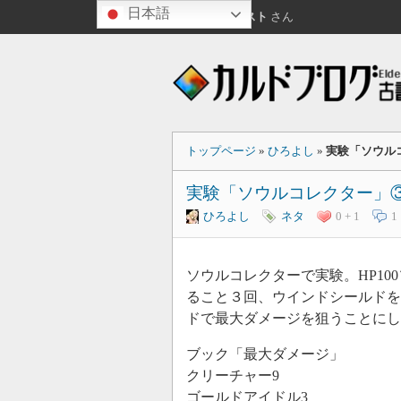
日本語
こんにちは
ゲスト
さん
トップページ
»
ひろよし
»
実験「ソウル
実験「ソウルコレクター」
ひろよし
ネタ
0 + 1
1
ソウルコレクターで実験。HP1
ること３回、ウインドシールドを
ドで最大ダメージを狙うことにし
ブック「最大ダメージ」
クリーチャー9
ゴールドアイドル3