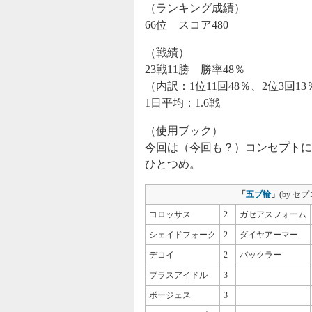
（ランキング成績）
66位 スコア480
（戦績）
23戦11勝 勝率48％
（内訳：1位11回48％、2位3回13
1日平均：1.6戦
（使用ブック）
今回は（今回も？）コンセプトに
ひとつめ。
「
五ブ輪
」
(by セプ
コロッサス
2
ガセアスフォーム
シェイドフォーク
2
ダイヤアーマー
デコイ
2
バックラー
ブラスアイドル
3
ボージェス
3