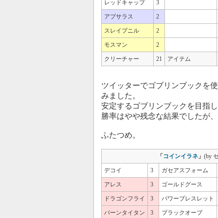
レッドキャップ
3
アプサラス
2
スレイプニル
2
モスマン
2
クリーチャー
21
アイテム
ツイッターでゴブリンブックを使
みました。
安定するゴブリンブックを目指し
勝率はやや残念な結果でしたが、
ふたつめ。
「
コインイラネ
」
(by
デコイ
3
ガセアスフォーム
アレス
3
ゴールドグース
ドラゴンフライ
3
パワーブレスレット
バーンタイタン
3
ブラックオーブ