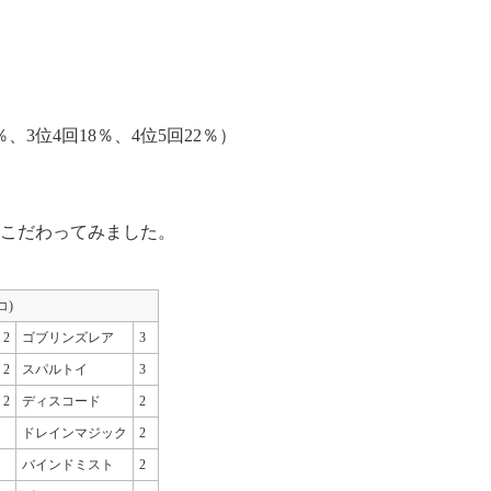
％、3位4回18％、4位5回22％）
こだわってみました。
コ)
2
ゴブリンズレア
3
2
スパルトイ
3
2
ディスコード
2
ドレインマジック
2
バインドミスト
2