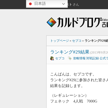
日本語
こんにちは
ゲスト
さん
トップページ
»
セプコ
»
ランキング#29
ランキング#29結果
(2013年9月2
セプコ
攻略情報
対戦記録
公式
こんばんは、セプコです。
ランキング#29に参加された皆
結果を記録します。
（レギュレーション）
フェネック 4人戦 7000G