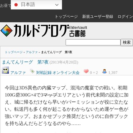
日本語
お昼ですね
ゲスト
さん
トップページ
新規ユーザー登録
ログイン
トップページ
»
アルファ
»
まんてんリーグ 第7夜
まんてんリーグ 第7夜
(2013年4月20日)
アルファ
対戦記録
オンライン大会
0 + 2
1,397
今回は3DS異色の内臓マップ、混沌の魔宴での戦い。初期
100G砦300G×4で3
マップ
エリアという前代未聞の設定に加
え、城に帰るだけなら早いがパーミッションが役に立たな
い。転送円も多く何が起こるかわからないため運ゲー色が
強いマップ。おまかせブック推奨だというのに自作ブック
を持ち込んだらどうなるのやら……