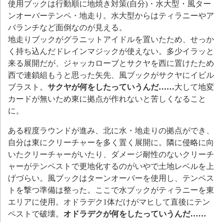
使用ブックは行動順に地焼き対策(自分)・水大型・風ター
ンオーバーテンペ・地走り。水大型からはティラニーやア
バランチなど面倒なのが見える。
地走りブックがグラニットアイドルを置いたため、せっか
く持ち込んだドレインマジックが使えない。多少イラッと
来る展開だが、ジャッカローブとサクヤを西に置けたため
西で連鎖組もうと思った矢先、風ブックがサクヤにイビル
ブラスト。
サクヤが何をしたっていうんだ……
大して地変
カードが無いため東に拠点が作れないと苦しくなること
に。
ある程度ラウンドが進み、北に水・地走りの拠点ができ、
自分は東にクリーチャーを多く置く展開に。隣に侵略に向
いたクリーチャーがいたり、ダメージ耐性のないクリーチ
ャーがテンペストで更地化するのがいやで土地レベルを上
げづらい。風ブックはターンオーバーを使用し、テンペス
トを撃つ準備は整った。ここで水ブックがティラニーを東
エリアに使用。オドラデク1体だけがマヒして直後にテン
ペストで破壊。
オドラデクが何をしたっていうんだ……