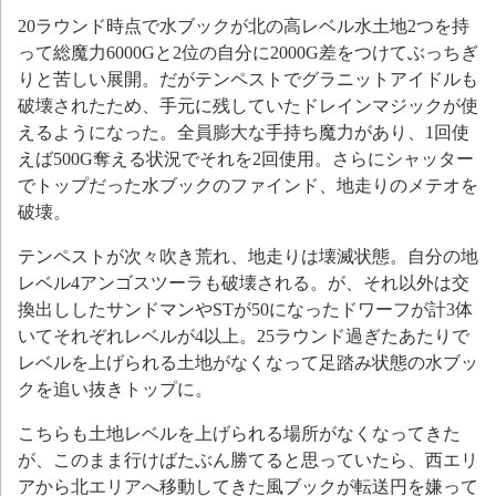
20ラウンド時点で水ブックが北の高レベル水土地2つを持
って総魔力6000Gと2位の自分に2000G差をつけてぶっちぎ
りと苦しい展開。だがテンペストでグラニットアイドルも
破壊されたため、手元に残していたドレインマジックが使
えるようになった。全員膨大な手持ち魔力があり、1回使
えば500G奪える状況でそれを2回使用。さらにシャッター
でトップだった水ブックのファインド、地走りのメテオを
破壊。
テンペストが次々吹き荒れ、地走りは壊滅状態。自分の地
レベル4アンゴスツーラも破壊される。が、それ以外は交
換出ししたサンドマンやSTが50になったドワーフが計3体
いてそれぞれレベルが4以上。25ラウンド過ぎたあたりで
レベルを上げられる土地がなくなって足踏み状態の水ブッ
クを追い抜きトップに。
こちらも土地レベルを上げられる場所がなくなってきた
が、このまま行けばたぶん勝てると思っていたら、西エリ
アから北エリアへ移動してきた風ブックが転送円を嫌って