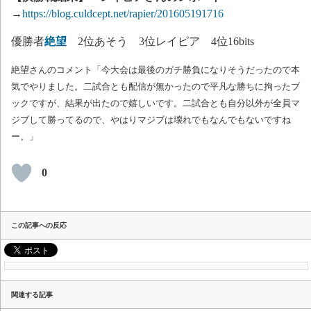
→
https://blog.culdcept.net/rapier/201605191716
優勝者
絶望
2位あそう 3位レイピア 4位16bits
絶望さんのコメント「今大会は最後のガチ勝負になりそうだったので本
気でやりました。二試合とも配信が無かったので平凡な勝ちに拘ったブ
ックですが、結果が出たので嬉しいです。二試合とも自分以外が全員マ
ジブして勝ってるので、やはりマジブは壊れでもなんでもないですね
ー。」
0
この記事への反応
関連する記事