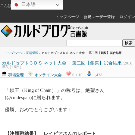
日本語
こんばんは
ゲスト
さん
トップページ
新規ユーザー登録
ログイン
トップページ
»
羽場愛理
»
カルドセプト３ＤＳ ネット大会 第二回【鎖祭】試合結果
カルドセプト３ＤＳ ネット大会 第二回【鎖祭】試合結果
(2016
年5月16日)
羽場愛理
オンライン大会
0 + 10
1,438
「鎖王（King of Chain）」の称号は、絶望さん
(@culdespair)に贈られます。
優勝、おめでとうございます！
【決勝戦結果】 レイピアさんのレポート