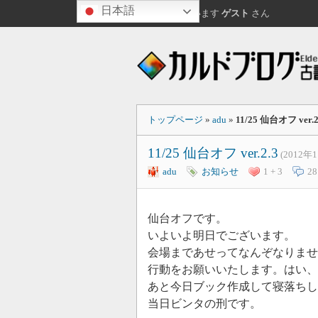
日本語
おはようございます
ゲスト
さん
トップページ
»
adu
»
11/25 仙台オフ ver.2
11/25 仙台オフ ver.2.3
(2012年
adu
お知らせ
1 + 3
28
仙台オフです。
いよいよ明日でございます。
会場まであせってなんぞなりませ
行動をお願いいたします。はい、
あと今日ブック作成して寝落ち
当日ビンタの刑です。