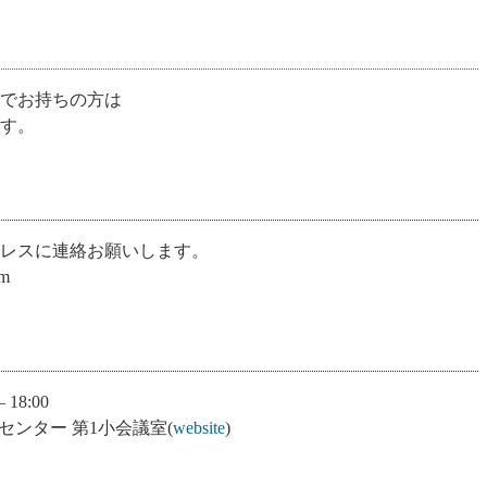
のでお持ちの方は
す。
レスに連絡お願いします。
m
 18:00
ンター 第1小会議室(
website
)