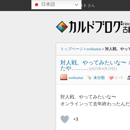
日本語
こんばんは
ゲスト
さん
トップページ
»
torikaitai
»
対人戦、やっ
対人戦、やってみたいな〜 
たや………
(2025年4月29日)
torikaitai
未分類
3 + 0
対人戦、やってみたいな〜
オンラインって去年終わったんだ
+3