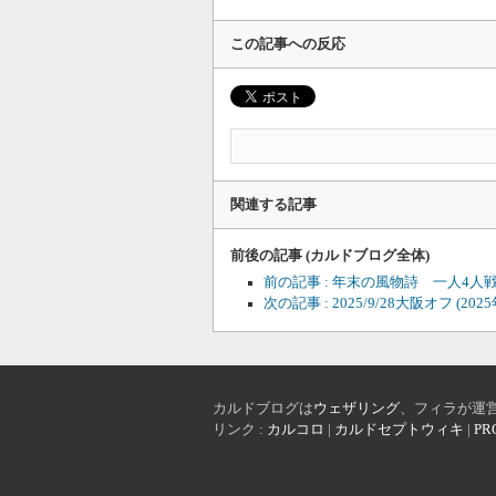
この記事への反応
関連する記事
前後の記事 (カルドブログ全体)
前の記事 : 年末の風物詩 一人4人
次の記事 : 2025/9/28大阪オフ
(202
カルドブログは
ウェザリング
、フィラが運
リンク :
カルコロ
|
カルドセプトウィキ
|
PR