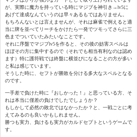
が、実際に魔力を持っている時にマジブを神引き→lv5に
あげて達成なんていうのは早々あるもではありません。
もちろんないとは言えませんが、それは麻雀で例えると適
当に牌を並べてリーチをかけたら一発でツモってさらに三
色までついていたみたいなことです。
それに序盤でマジブlv5を作ると、その後の妨害スペルは
ほぼその方に集中するので（それでも相当有利なのは認め
ます）特に護符戦では終盤に横並びになることの方が多い
と私は感じています。
そうした時に、セフトが勝敗を分ける多大なスペルとなる
のです。
一手差で負けた時に『おしかった！』と思っている方、そ
れは本当に僅差の負けでしたでしょうか？
もしかして必然の敗北ではなかったか？と、一戦ごとに考
えてみるのも良いかもしれません。
勝つも実力、負けるも実力がカルドセプトというゲームで
す。