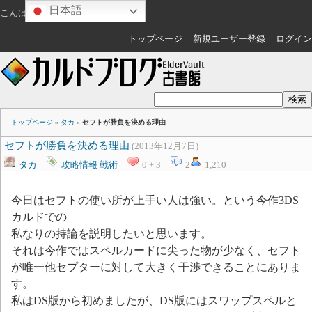
日本語
こんばんは
ゲスト
さん
トップページ
新規ユーザー登録
ログイン
トップページ
»
タカ
»
セフトが勝負を決める理由
セフトが勝負を決める理由
(2013年12月7日)
タカ
攻略情報
戦術
0 + 3
2
1,210
今日はセフトの使い所が上手い人は強い。という今作3DS
カルドでの
私なりの持論を説明したいと思います。
それは今作ではスペルカードに尖った物が少なく、セフト
が唯一他セプターに対して大きく干渉できることにありま
す。
私はDS版から初めましたが、DS版にはスワップスペルと