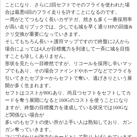
ことになり、さらに2回セフトでそのフライを使われた場
合は最悪6回のフライ走りを許すことになるのです。
一周がとてつもなく長いカザテガ、焼きも多く一番採用率
が高い走りブックでは、少しでも城を早く通りHPの回復&
クリ交換が重要になっていきます。
そしてもちろん長い＋護符マップですので終盤に2人から
場合によっては4人が目標魔力を到達して一斉に城を目指
すことも珍しくありません。
形状を見たら一目瞭然ですが、リコールを採用し辛いマッ
プでもあり、その場合ファインドやホープなどでフライを
引いてきたセプターからセフトで奪い、逃げきりという展
開が多く生まれます。
セフトはコストが80Gあり、尚且つセフトをセフトしてカ
ードを奪う展開になると160Gのコストを使うことになり
ますが、終盤の目標魔力を達成している状況では160Gな
ど関係ない場合が
多いのもセフトの使い所が上手い人は熟知しており、ガン
ガン奪っていきます。
マジブばかりが強力なカードとして取り上げられています