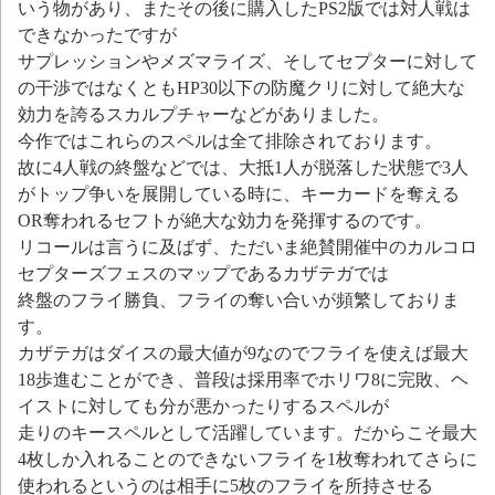
いう物があり、またその後に購入したPS2版では対人戦は
できなかったですが
サプレッションやメズマライズ、そしてセプターに対して
の干渉ではなくともHP30以下の防魔クリに対して絶大な
効力を誇るスカルプチャーなどがありました。
今作ではこれらのスペルは全て排除されております。
故に4人戦の終盤などでは、大抵1人が脱落した状態で3人
がトップ争いを展開している時に、キーカードを奪える
OR奪われるセフトが絶大な効力を発揮するのです。
リコールは言うに及ばず、ただいま絶賛開催中のカルコロ
セプターズフェスのマップであるカザテガでは
終盤のフライ勝負、フライの奪い合いが頻繁しておりま
す。
カザテガはダイスの最大値が9なのでフライを使えば最大
18歩進むことができ、普段は採用率でホリワ8に完敗、ヘ
イストに対しても分が悪かったりするスペルが
走りのキースペルとして活躍しています。だからこそ最大
4枚しか入れることのできないフライを1枚奪われてさらに
使われるというのは相手に5枚のフライを所持させる