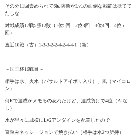
その分11回責められて6回防衛かLv1の面倒な戦闘は捨てて
たしなー
対戦成績17戦5勝12敗（1位5回 2位3回 3位4回 4位5
回）
直近10戦（古）1-3-3-2-2-4-2-4-4-1（新）
～国王杯16戦目～
相手は水、火水（バサルトアイボリ入り）、風（マイコロ
ン）
何Rで達成かメモるの忘れたけど、達成負けで4位（AIな
し）
水が早々に城横にLv2アンダインを配置したので
直踏みネッシージョンで焼き払い（相手は水2つ所持）