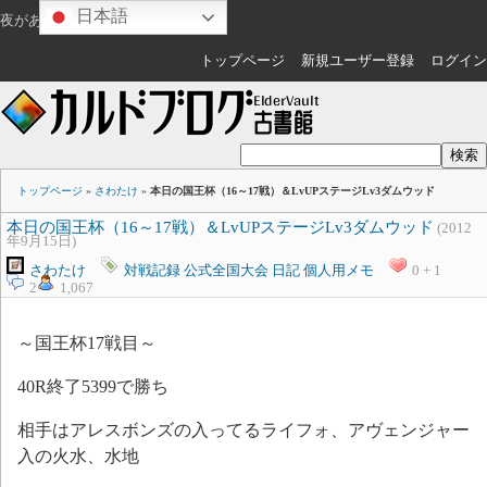
日本語
夜があけますね
ゲスト
さん
トップページ
新規ユーザー登録
ログイン
トップページ
»
さわたけ
»
本日の国王杯（16～17戦）＆LvUPステージLv3ダムウッド
本日の国王杯（16～17戦）＆LvUPステージLv3ダムウッド
(2012
年9月15日)
さわたけ
対戦記録
公式全国大会
日記
個人用メモ
0 + 1
2
1,067
～国王杯17戦目～
40R終了5399で勝ち
相手はアレスボンズの入ってるライフォ、アヴェンジャー
入の火水、水地