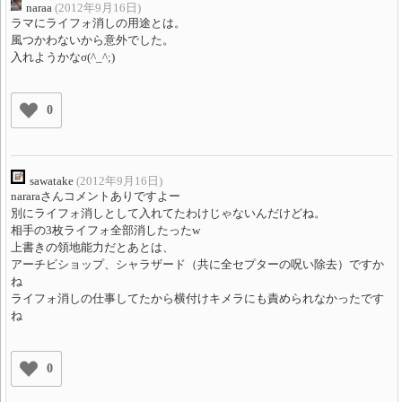
naraa
(2012年9月16日)
ラマにライフォ消しの用途とは。
風つかわないから意外でした。
入れようかなσ(^_^;)
0
sawatake
(2012年9月16日)
nararaさんコメントありですよー
別にライフォ消しとして入れてたわけじゃないんだけどね。
相手の3枚ライフォ全部消したったw
上書きの領地能力だとあとは、
アーチビショップ、シャラザード（共に全セプターの呪い除去）ですか
ね
ライフォ消しの仕事してたから横付けキメラにも責められなかったです
ね
0