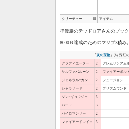
クリーチャー
18
アイテム
準優勝のテッドロアさんのブック
8000Ｇ達成のためのマジブ3積
「
炎の宝物
」
(by 深紅
グラディエーター
2
グレムリンアム
サルファバルーン
2
ファイアーボル
ジェネラル=カン
2
フュージョン
シャラザード
2
プリズムワンド
ソン=ギョウジャ
3
バード
3
パイロマンサー
2
ファイアードレイク
3