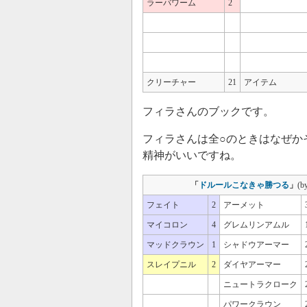
ラーバワーム
2
クリーチャー
21
アイテム
フィラさんのブックです。
フィラさんは全○のときはなぜか
精神がいいですね。
「
ドルールこなきゃ勝つる
」
(
フェイト
2
アーメット
マイコロン
4
グレムリンアムル
マッドクラウン
1
シャドウアーマー
スレイプニル
2
ダイヤアーマー
ニュートラクローク
パワークラウン