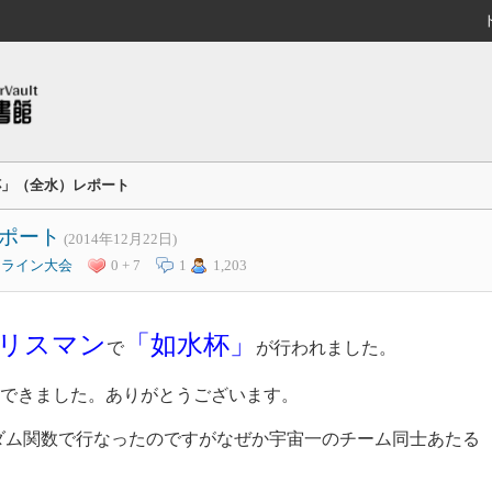
杯」（全水）レポート
ポート
(2014年12月22日)
ンライン大会
0 + 7
1
1,203
リスマン
「如水杯」
で
が行われました。
催できました。ありがとうございます。
ンダム関数で行なったのですがなぜか宇宙一のチーム同士あたる