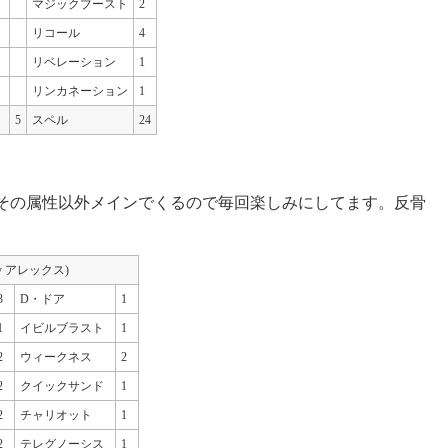
マジックブースト
2
リコール
4
リベレーション
1
リンカネーション
1
5
スペル
24
その属性以外メインでくるので毎回楽しみにしてます。反骨
by アレックス)
3
D・ドア
1
1
イビルブラスト
1
2
ウィークネス
2
2
クイックサンド
1
2
チャリオット
1
2
テレグノーシス
1