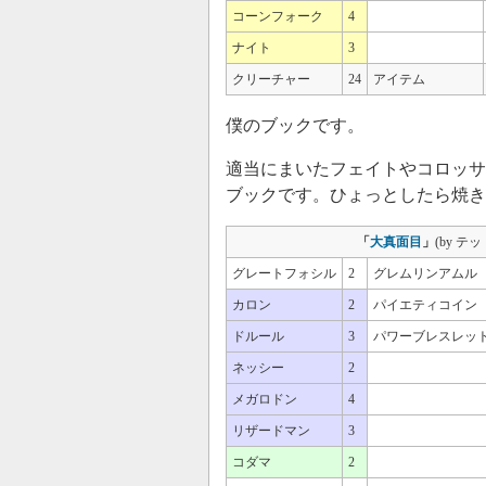
コーンフォーク
4
ナイト
3
クリーチャー
24
アイテム
僕のブックです。
適当にまいたフェイトやコロッサ
ブックです。ひょっとしたら焼き
「
大真面目
」
(by テ
グレートフォシル
2
グレムリンアムル
カロン
2
パイエティコイン
ドルール
3
パワーブレスレッ
ネッシー
2
メガロドン
4
リザードマン
3
コダマ
2