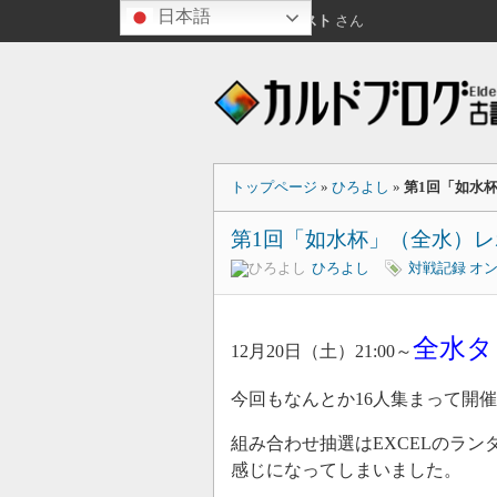
日本語
こんばんは
ゲスト
さん
トップページ
»
ひろよし
»
第1回「如水
第1回「如水杯」（全水）レ
ひろよし
対戦記録
オ
全水タ
12月20日（土）21:00～
今回もなんとか16人集まって開
組み合わせ抽選はEXCELのラ
感じになってしまいました。