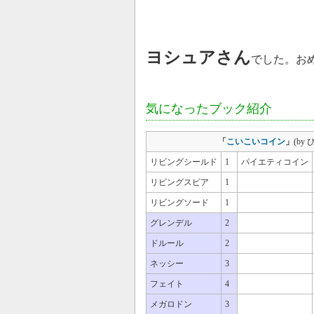
ヨシュアさん
でした。お
気になったブック紹介
「
こいこいコイン
」
(by
リビングシールド
1
パイエティコイン
リビングスピア
1
リビングソード
1
グレンデル
2
ドルール
2
ネッシー
3
フェイト
4
メガロドン
3