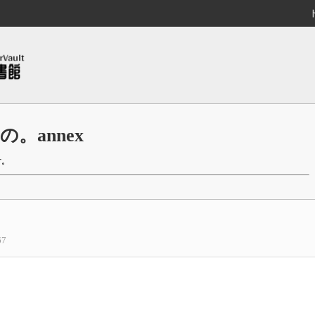
。annex
す。
67