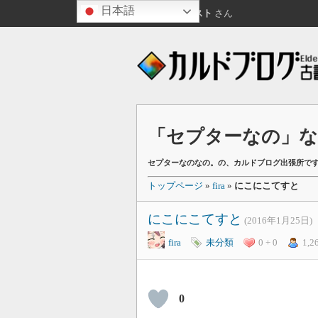
日本語
こんばんは
ゲスト
さん
「セプターなの」なの
セプターなのなの。の、カルドブログ出張所で
トップページ
»
fira
»
にこにこてすと
にこにこてすと
(2016年1月25日)
fira
未分類
0 + 0
1,2
0