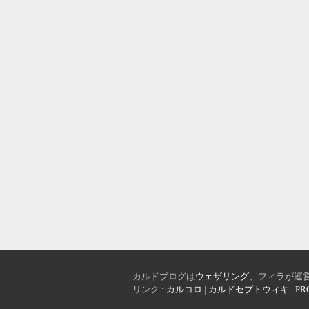
カルドブログは
ウェザリング
、フィラが運
リンク :
カルコロ
|
カルドセプトウィキ
|
PR