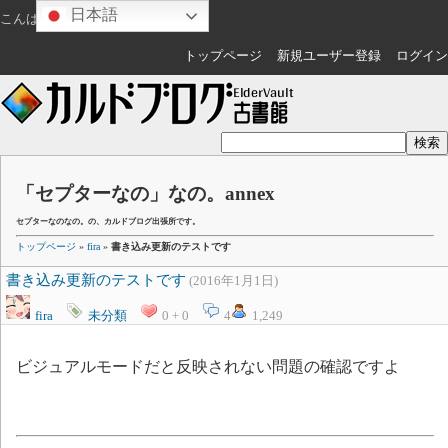
日本語
こんばんは
ゲスト
さん
トップページ
新規ユーザー登録
ログイン
「セプターなの」なの。annex
セプターなのなの。の、カルドブログ出張所です。
トップページ
»
fira
»
書き込み更新のテストです
書き込み更新のテストです
(2016年1月1日)
fira
未分類
0 + 0
4
1,249
ビジュアルモードだと反映されない問題の確認ですよ