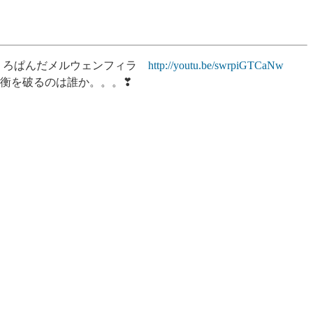
ン ざくろぱんだメルウェンフィラ
http://youtu.be/swrpiGTCaNw
衡を破るのは誰か。。。❣