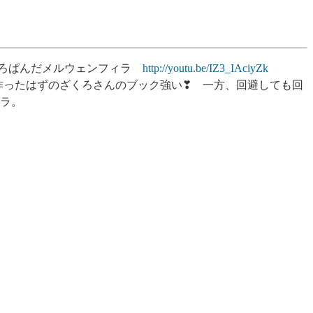
2 ざくろぱんだメルウェンフィラ
http://youtu.be/IZ3_IAciyZk
作ったはずのざくろさんのブック強い❣ 一方、回避しても回
ラ。