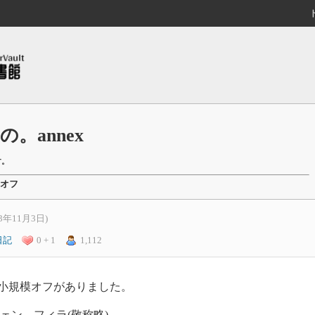
。annex
す。
だ亭オフ
13年11月3日)
日記
0 + 1
1,112
で小規模オフがありました。
ェン、フィラ(敬称略)