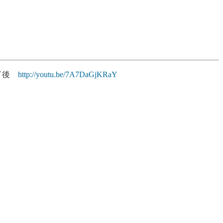
終了後
http://youtu.be/7A7DaGjKRaY