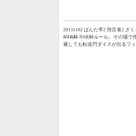
20131102 ぱんだ亭2 預言者
NTR杯
NSR杯ルール。その場で
避しても転送円ダイスが出るフィ