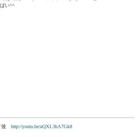
ばい^^
終了後
http://youtu.be/aQXL3hA7Gk8