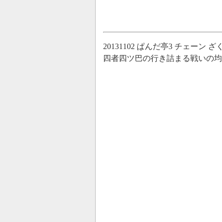
20131102 ぱんだ亭3 チェー
四者四ツ巴の行き詰まる戦いの均