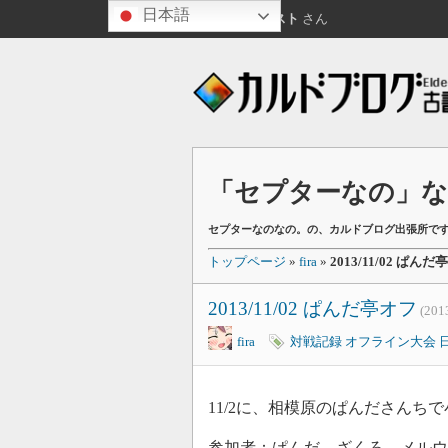
日本語
お昼ですね
ゲスト
さん
「セプターなの」なの
セプターなのなの。の、カルドブログ出張所で
トップページ
»
fira
»
2013/11/02 ぱん
2013/11/02 ぱんだ亭オフ
(20
fira
対戦記録
オフライン大会
11/2に、相模原のぱんださんち
参加者：ぱんだ、ざくろ、メルウ