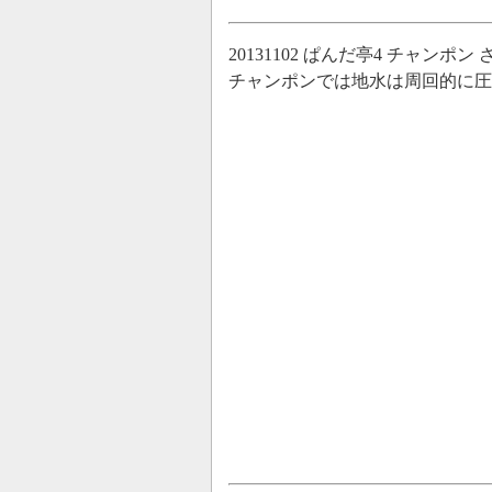
20131102 ぱんだ亭4 チャ
チャンポンでは地水は周回的に圧