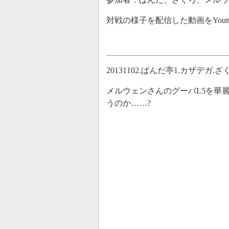
対戦の様子を配信した動画をYout
20131102.ぱんだ亭1.カザデ
メルウェンさんのグーバL5を華
うのか……?