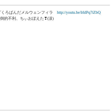
ンポン ざくろぱんだメルウェンフィラ
http://youtu.be/lrldPq7iZbQ
倒的不利、ちぃおぼえた❣(涙)