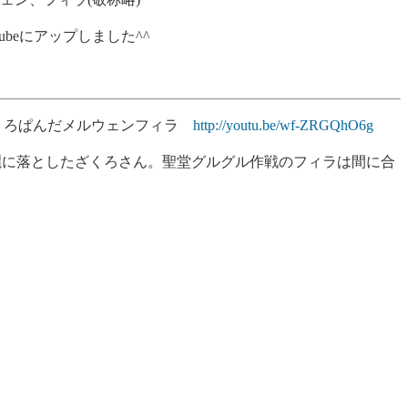
ubeにアップしました^^
ガ.ざくろぱんだメルウェンフィラ
http://youtu.be/wf-ZRGQhO6g
麗に落としたざくろさん。聖堂グルグル作戦のフィラは間に合