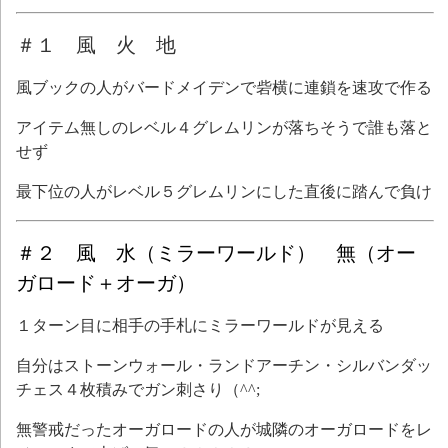
＃１ 風 火 地
風ブックの人がバードメイデンで砦横に連鎖を速攻で作る
アイテム無しのレベル４グレムリンが落ちそうで誰も落と
せず
最下位の人がレベル５グレムリンにした直後に踏んで負け
＃２ 風 水（ミラーワールド） 無（オー
ガロード＋オーガ）
１ターン目に相手の手札にミラーワールドが見える
自分はストーンウォール・ランドアーチン・シルバンダッ
チェス４枚積みでガン刺さり（^^;
無警戒だったオーガロードの人が城隣のオーガロードをレ