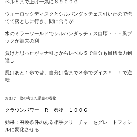
ベル５まで上げ一気に６９００Ｇ
ウォーロックディスクとシルバンダッチェス引いたので慌
てて落としに行き、間に合うが
水のミラーワールドでシルバンダッチェス自壊・・・風ブ
ックが漁夫の利
負けと思ったがマナ引きからレベル５で自分も目標魔力到
達し
風はあと１歩で砦、自分は砦まで８歩でダイス９！！で逆
転
おまけ 僕の考えた最強の巻物
クラウンパワー Ｒ 巻物 １００Ｇ
効果：召喚条件のある相手クリーチャーをグレートフォシ
ルに変化させる