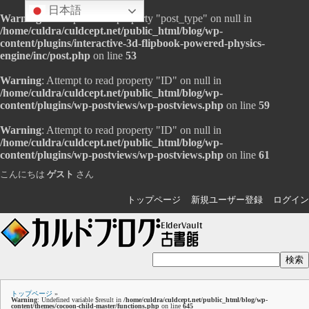
日本語
Warning
: Attempt to read property "post_type" on null in
/home/culdra/culdcept.net/public_html/blog/wp-
content/plugins/interactive-3d-flipbook-powered-physics-
engine/inc/post.php
on line
53
Warning
: Attempt to read property "ID" on null in
/home/culdra/culdcept.net/public_html/blog/wp-
content/plugins/wp-postviews/wp-postviews.php
on line
59
Warning
: Attempt to read property "ID" on null in
/home/culdra/culdcept.net/public_html/blog/wp-
content/plugins/wp-postviews/wp-postviews.php
on line
61
こんにちは
ゲスト
さん
トップページ
新規ユーザー登録
ログイン
トップページ
»
Warning
: Undefined variable $result in
/home/culdra/culdcept.net/public_html/blog/wp-
content/themes/cocoon-child-master/functions.php
on line
645