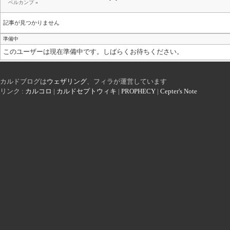
ベルカンプ
»
記事が見つかりません
準備中
このユーザーは現在準備中です。しばらくお待ちください。
カルドブログは
ウェザリング
、フィラが運営しています
リンク :
カルコロ
|
カルドセプトウィキ
|
PROPHECY
|
Cepter's Note